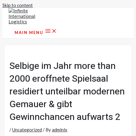
Skip to content
MAIN MENU
Selbige im Jahr more than
2000 eroffnete Spielsaal
residiert unteilbar modernen
Gemauer & gibt
Gewinnchancen aufwarts 2
/
Uncategorized
/ By
admlnlx