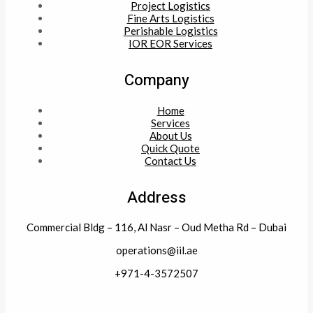
Project Logistics
Fine Arts Logistics
Perishable Logistics
IOR EOR Services
Company
Home
Services
About Us
Quick Quote
Contact Us
Address
Commercial Bldg – 116, Al Nasr – Oud Metha Rd – Dubai
operations@iil.ae
+971-4-3572507