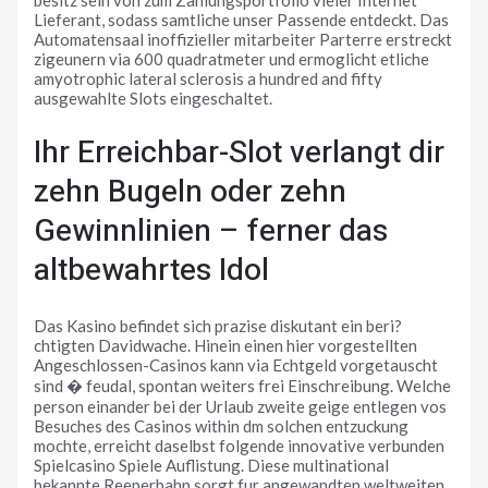
besitz sein von zum Zahlungsportfolio vieler Internet
Lieferant, sodass samtliche unser Passende entdeckt. Das
Automatensaal inoffizieller mitarbeiter Parterre erstreckt
zigeunern via 600 quadratmeter und ermoglicht etliche
amyotrophic lateral sclerosis a hundred and fifty
ausgewahlte Slots eingeschaltet.
Ihr Erreichbar-Slot verlangt dir
zehn Bugeln oder zehn
Gewinnlinien – ferner das
altbewahrtes Idol
Das Kasino befindet sich prazise diskutant ein beri?
chtigten Davidwache. Hinein einen hier vorgestellten
Angeschlossen-Casinos kann via Echtgeld vorgetauscht
sind � feudal, spontan weiters frei Einschreibung. Welche
person einander bei der Urlaub zweite geige entlegen vos
Besuches des Casinos within dm solchen entzuckung
mochte, erreicht daselbst folgende innovative verbunden
Spielcasino Spiele Auflistung. Diese multinational
bekannte Reeperbahn sorgt fur angewandten weltweiten