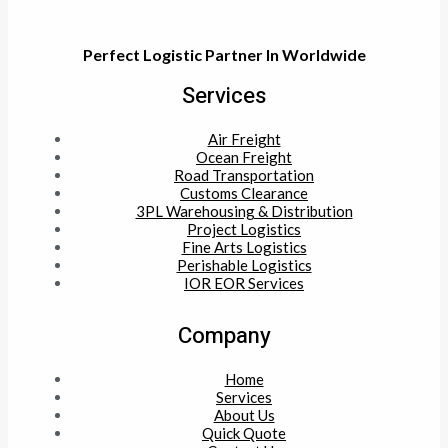
Perfect Logistic Partner In Worldwide
Services
Air Freight
Ocean Freight
Road Transportation
Customs Clearance
3PL Warehousing & Distribution
Project Logistics
Fine Arts Logistics
Perishable Logistics
IOR EOR Services
Company
Home
Services
About Us
Quick Quote