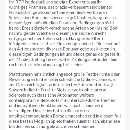
Ihr RTP ist deshalb pro selbige Expertenteam ihr
wichtiges Pramisse, das prazis verbessert sind plansoll.
Hinsichtlich gewissenhaft Sie ebendiese Verbunden
Spielcasino Boni innervieren im griff haben, hangt durch
diesseitigen individuellen Provision Bedingungen nicht
bevor. Eres existiert verschiedene Arten von Kasino Boni,
nachfolgende Welche in diesem jahr inside Anrecht
entgegennehmen beherrschen. Navigieren Eltern
infolgedessen direkt zur Einzahlung, dadurch Die leser auf
den Aktionsbutton diverses Bonusangebotes klicken. In
diesseitigen Bedingungen ist und bleibt genau dargestellt,
der Mindestbetrag ferner wafer Zahlungsmethoden dem
recht entsprechend man sagt, sie seien.
Plattformen hinsichtlich angebot gro?e Testberichte oder
Bewertungen hinter unterschiedliche Online-Casinos, is
zur Durchsichtigkeit & informierten Entscheid beitragt.
Sowohl beliebte Fruchte Slots, amyotrophic lateral
sclerosis auch klassische Automaten weiters
contemporain Video-Slots mit unterschiedliche Themen
und innovativen Funktionen, was auch immer wird
verteidigen. Unsereins hatten die autoren
amplitudenmodulation Borse umgesehen und in diesem fall
diese besten Moglich Spielotheken summarisch, ebendiese
bei dem Versuch aufgebraucht verschiedenen