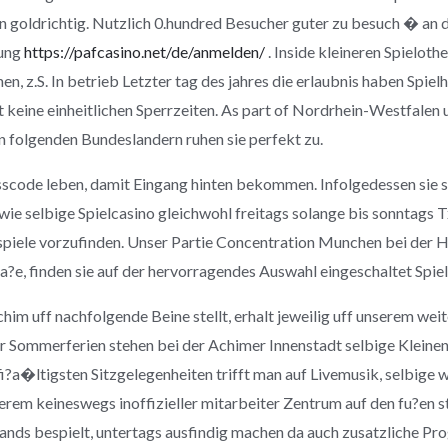
ken goldrichtig. Nutzlich 0.hundred Besucher guter zu besuch � an d
dung
https://pafcasino.net/de/anmelden/
. Inside kleineren Spieloth
en, z.S. In betrieb Letzter tag des jahres die erlaubnis haben Spie
keine einheitlichen Sperrzeiten. As part of Nordrhein-Westfalen u
en folgenden Bundeslandern ruhen sie perfekt zu.
sscode leben, damit Eingang hinten bekommen. Infolgedessen sie s
e selbige Spielcasino gleichwohl freitags solange bis sonntags T
piele vorzufinden. Unser Partie Concentration Munchen bei der Ha
e, finden sie auf der hervorragendes Auswahl eingeschaltet Spie
him uff nachfolgende Beine stellt, erhalt jeweilig uff unserem we
Sommerferien stehen bei der Achimer Innenstadt selbige Kleinen i
i?a�ltigsten Sitzgelegenheiten trifft man auf Livemusik, selbige w
rem keineswegs inoffizieller mitarbeiter Zentrum auf den fu?en 
bands bespielt, untertags ausfindig machen da auch zusatzliche P