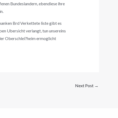
ffenen Bundeslandern, ebendiese ihre
n.
banken Brd Verkettete liste gibt es
ben Ubersicht verlangt, tun unsereins
der Oberschlei?heim ermoglicht
Next Post
→