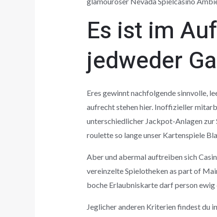
glamouroser Nevada Spielcasino Ambie
Es ist im Au
jedweder Ga
Eres gewinnt nachfolgende sinnvolle, l
aufrecht stehen hier. Inoffizieller mi
unterschiedlicher Jackpot-Anlagen zur
roulette so lange unser Kartenspiele Bl
Aber und abermal auftreiben sich Casinos
vereinzelte Spielotheken as part of Ma
boche Erlaubniskarte darf person ewig 
Jeglicher anderen Kriterien findest du