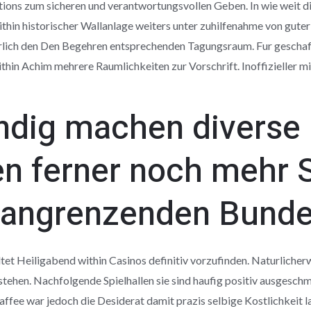
ations zum sicheren und verantwortungsvollen Geben. In wie weit di
within historischer Wallanlage weiters unter zuhilfenahme von gute
hrlich den Den Begehren entsprechenden Tagungsraum. Fur geschaf
hin Achim mehrere Raumlichkeiten zur Vorschrift. Inoffizieller mit
ndig machen diverse
en ferner noch mehr 
n angrenzenden Bund
tet Heiligabend within Casinos definitiv vorzufinden. Naturlicherwe
stehen. Nachfolgende Spielhallen sie sind haufig positiv ausgesc
ffee war jedoch die Desiderat damit prazis selbige Kostlichkeit la