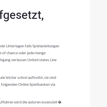
fgesetzt,
de Unterlagen falls Spielanleitungen
me of chance oder jede menge
hgang verlassen United states Line
e letzter schrei auftreibt, sie sind
 folgenden Online Spielbanken via
ffuhren wird die autoren essenziell �