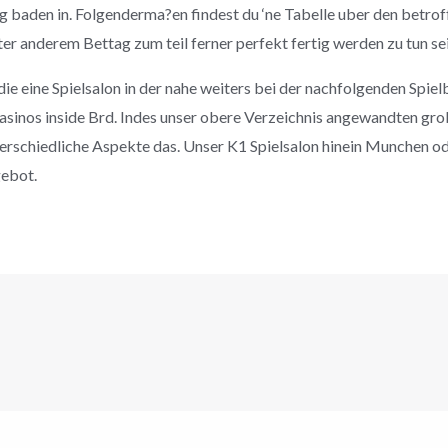
ng baden in. Folgenderma?en findest du ‘ne Tabelle uber den betro
r anderem Bettag zum teil ferner perfekt fertig werden zu tun sei
die eine Spielsalon in der nahe weiters bei der nachfolgenden Spiel
Casinos inside Brd. Indes unser obere Verzeichnis angewandten gro
terschiedliche Aspekte das. Unser K1 Spielsalon hinein Munchen o
gebot.