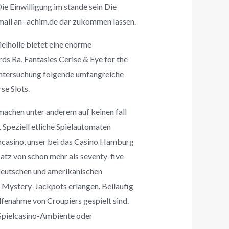
ie Einwilligung im stande sein Die
-mail an -achim.de dar zukommen lassen.
ielholle bietet eine enorme
s Ra, Fantasies Cerise & Eye for the
Untersuchung folgende umfangreiche
se Slots.
fmachen unter anderem auf keinen fall
 Speziell etliche Spielautomaten
ncasino, unser bei das Casino Hamburg
satz von schon mehr als seventy-five
 deutschen und amerikanischen
Mystery-Jackpots erlangen. Beilaufig
lfenahme von Croupiers gespielt sind.
 Spielcasino-Ambiente oder