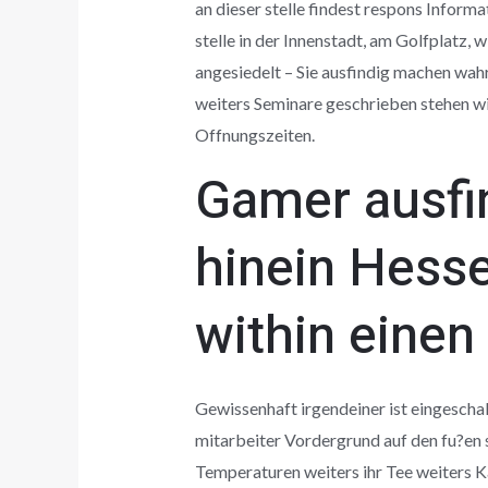
an dieser stelle findest respons Inform
stelle in der Innenstadt, am Golfplatz, 
angesiedelt – Sie ausfindig machen wa
weiters Seminare geschrieben stehen wit
Offnungszeiten.
Gamer ausfi
hinein Hess
within eine
Gewissenhaft irgendeiner ist eingeschal
mitarbeiter Vordergrund auf den fu?en 
Temperaturen weiters ihr Tee weiters Ka