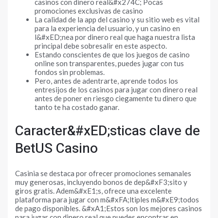
casinos con dinero real&#x274C; Pocas
promociones exclusivas de casino
La calidad de la app del casino y su sitio web es vital
para la experiencia del usuario, y un casino en
l&#xED;nea por dinero real que haga nuestra lista
principal debe sobresalir en este aspecto.
Estando conscientes de que los juegos de casino
online son transparentes, puedes jugar con tus
fondos sin problemas.
Pero, antes de adentrarte, aprende todos los
entresijos de los casinos para jugar con dinero real
antes de poner en riesgo ciegamente tu dinero que
tanto te ha costado ganar.
Caracter&#xED;sticas clave de
BetUS Casino
Casinia se destaca por ofrecer promociones semanales
muy generosas, incluyendo bonos de dep&#xF3;sito y
giros gratis. Adem&#xE1;s, ofrece una excelente
plataforma para jugar con m&#xFA;ltiples m&#xE9;todos
de pago disponibles. &#xA1;Estos son los mejores casinos
para jugar con dinero real que puedes encontrar en