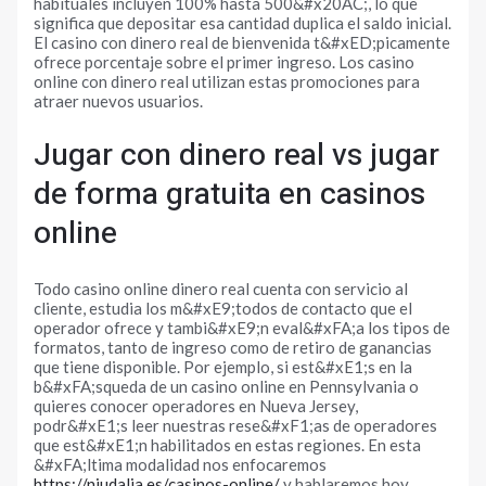
habituales incluyen 100% hasta 500&#x20AC;, lo que
significa que depositar esa cantidad duplica el saldo inicial.
El casino con dinero real de bienvenida t&#xED;picamente
ofrece porcentaje sobre el primer ingreso. Los casino
online con dinero real utilizan estas promociones para
atraer nuevos usuarios.
Jugar con dinero real vs jugar
de forma gratuita en casinos
online
Todo casino online dinero real cuenta con servicio al
cliente, estudia los m&#xE9;todos de contacto que el
operador ofrece y tambi&#xE9;n eval&#xFA;a los tipos de
formatos, tanto de ingreso como de retiro de ganancias
que tiene disponible. Por ejemplo, si est&#xE1;s en la
b&#xFA;squeda de un casino online en Pennsylvania o
quieres conocer operadores en Nueva Jersey,
podr&#xE1;s leer nuestras rese&#xF1;as de operadores
que est&#xE1;n habilitados en estas regiones. En esta
&#xFA;ltima modalidad nos enfocaremos
https://niudalia.es/casinos-online/
y hablaremos hoy