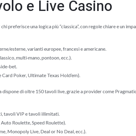
volo e Live Casino
r chi preferisce una logica più “classica”, con regole chiare e un im
erne/esterne, varianti europee, francesi e americane.
lassico, multi‑mano, pontoon, ecc.).
side‑bet.
e Card Poker, Ultimate Texas Hold’em).
a dispone di oltre 150 tavoli live, grazie a provider come Pragmat
 tavoli VIP e tavoli illimitati.
g, Auto Roulette, Speed Roulette).
me, Monopoly Live, Deal or No Deal, ecc.).