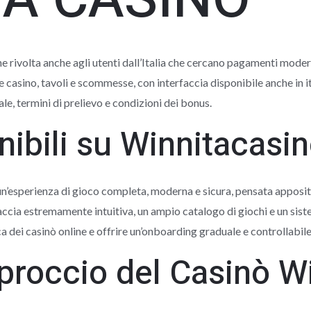
e rivolta anche agli utenti dall’Italia che cercano pagamenti modern
 casino, tavoli e scommesse, con interfaccia disponibile anche in ital
le, termini di prelievo e condizioni dei bonus.
nibili su Winnitacasi
un’esperienza di gioco completa, moderna e sicura, pensata apposi
faccia estremamente intuitiva, un ampio catalogo di giochi e un si
ica dei casinò online e offrire un’onboarding graduale e controllabile
pproccio del Casinò W