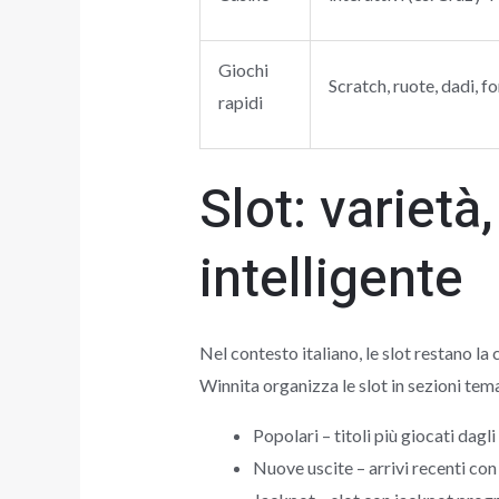
Giochi
Scratch, ruote, dadi, f
rapidi
Slot: varietà
intelligente
Nel contesto italiano, le slot restano la
Winnita organizza le slot in sezioni tema
Popolari – titoli più giocati dagli 
Nuove uscite – arrivi recenti co