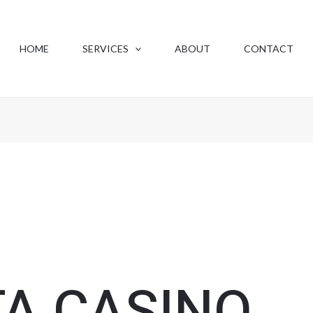
HOME
SERVICES
ABOUT
CONTACT
TA CASINO