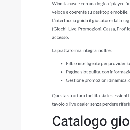
Winnita nasce con una logica “player‑fir
veloce e coerente su desktop e mobile.
L’interfaccia guida il giocatore dalla r
(Giochi, Live, Promozioni, Cassa, Profil
accesso.
La piattaforma integra inoltre:
Filtro intelligente per provider, 
Pagina slot pulita, con informazio
Gestione promozioni dinamica, co
Questa struttura facilita sia le session
tavolo o live dealer senza perdere riferim
Catalogo gioc