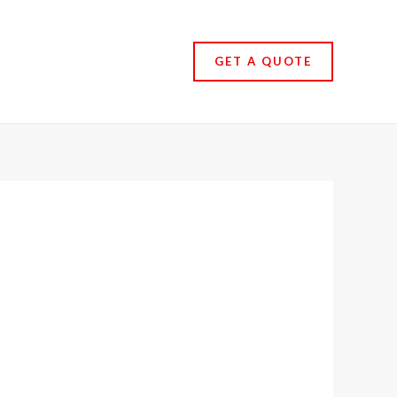
GET A QUOTE