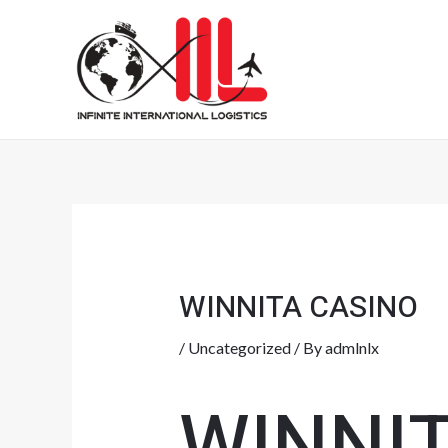
Skip
to
content
WINNITA CASINO
/
Uncategorized
/ By
admlnlx
WINNI