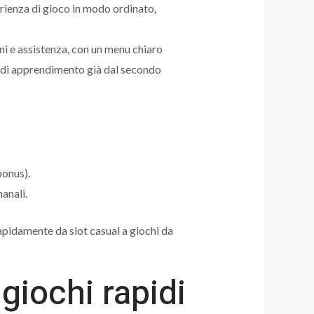
erienza di gioco in modo ordinato,
oni e assistenza, con un menu chiaro
va di apprendimento già dal secondo
bonus).
anali.
rapidamente da slot casual a giochi da
 giochi rapidi