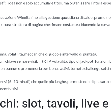
st”: l’idea non è solo accumulare titoli, ma organizzare l’intera esp
egistrazione Winnita fino alla gestione quotidiana di saldo, promozi
o) e una struttura di pagina che rimane costante, riducendo la cur
tema, volatilità, meccaniche di gioco e intervallo di puntata.
ni chiave sempre visibili (RTP, volatilità, tipo di jackpot, funzioni 
n banner e promemoria per bonus attivi, tornei e challenge settim
i brevi (5–10 minuti) che quelle più lunghe, permettendo di passare 
enti visivi.
hi: slot, tavoli, live e