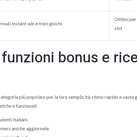
Ottimi per 
ormati instant win e mini‑giochi
slot
, funzioni bonus e ric
 categoria più popolare per la loro semplicità, ritmo rapido e vasta
tiche e funzionali:
utenti italiani.
n meccaniche aggiornate.