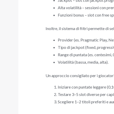
Jackpot – slot con jackpot progre
Alta volatilità – sessioni con pr
Funzioni bonus – slot con free spi
Inoltre, il sistema di filtri permette di s
Provider (es. Pragmatic Play, Ne
Tipo di jackpot (fixed, progressi
Range di puntata (es. centesimi, 0
Volatilità (bassa, media, alta).
Un approccio consigliato per i giocatori 
Iniziare con puntate leggere (0,1
Testare 3–5 slot diverse per capire
Scegliere 1–2 titoli preferiti e 