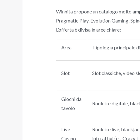
Winnita propone un catalogo molto ampio
Pragmatic Play, Evolution Gaming, Spino
L’offerta è divisa in aree chiare:
Area
Tipologia principale di
Slot
Slot classiche, video sl
Giochi da
Roulette digitale, blac
tavolo
Live
Roulette live, blackjac
Casino
interattivi (es. Crazy