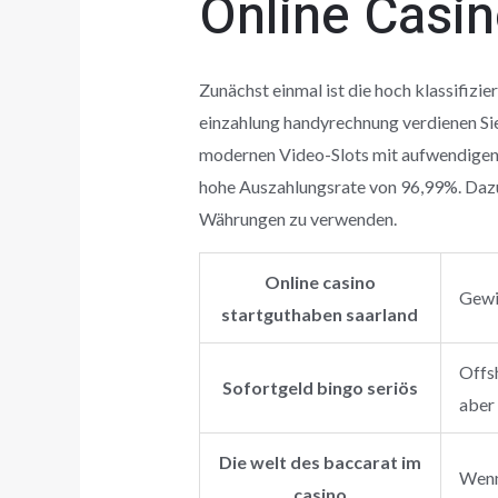
Online Casin
Zunächst einmal ist die hoch klassifizi
einzahlung handyrechnung verdienen Sie 
modernen Video-Slots mit aufwendigen 
hohe Auszahlungsrate von 96,99%. Dazu
Währungen zu verwenden.
Online casino
Gewi
startguthaben saarland
Offsh
Sofortgeld bingo seriös
aber
Die welt des baccarat im
Wenn 
casino