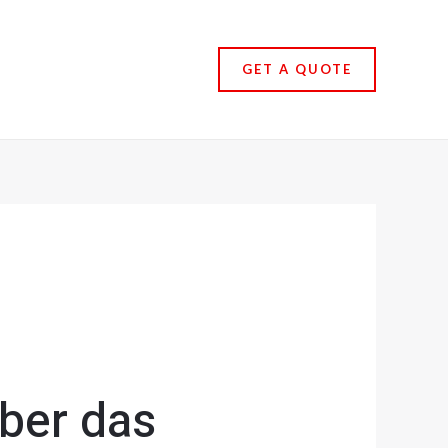
GET A QUOTE
über das