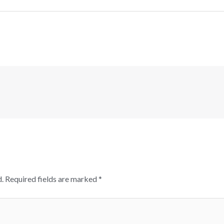
.
Required fields are marked
*