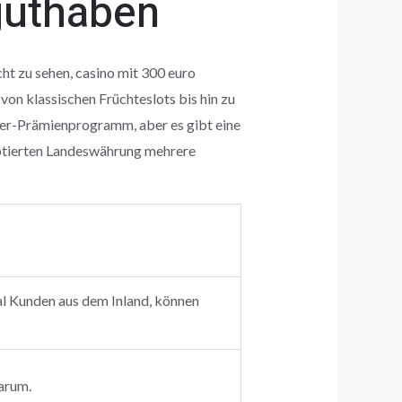
guthaben
ht zu sehen, casino mit 300 euro
von klassischen Früchteslots bis hin zu
ker-Prämienprogramm, aber es gibt eine
eptierten Landeswährung mehrere
al Kunden aus dem Inland, können
darum.