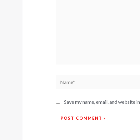
Name*
Save my name, email, and website in