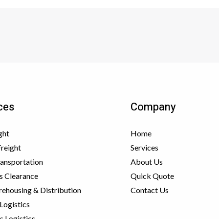
ces
Company
ght
Home
reight
Services
ansportation
About Us
s Clearance
Quick Quote
ehousing & Distribution
Contact Us
Logistics
s Logistics