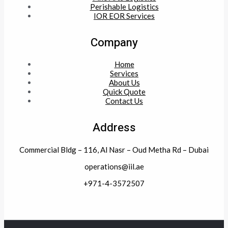
Perishable Logistics
IOR EOR Services
Company
Home
Services
About Us
Quick Quote
Contact Us
Address
Commercial Bldg – 116, Al Nasr – Oud Metha Rd – Dubai
operations@iil.ae
+971-4-3572507