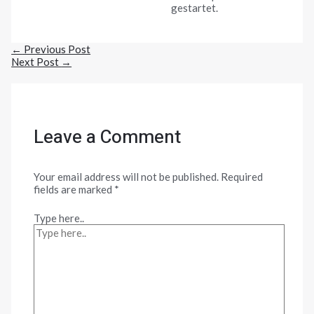
gestartet.
←
Previous Post
Next Post
→
Leave a Comment
Your email address will not be published.
Required
fields are marked
*
Type here..