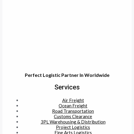
Perfect Logistic Partner In Worldwide
Services
Air Freight
Ocean Freight
Road Transportation
Customs Clearance
3PL Warehousing & Distribution
Project Logistics
Fine Arts Logistics