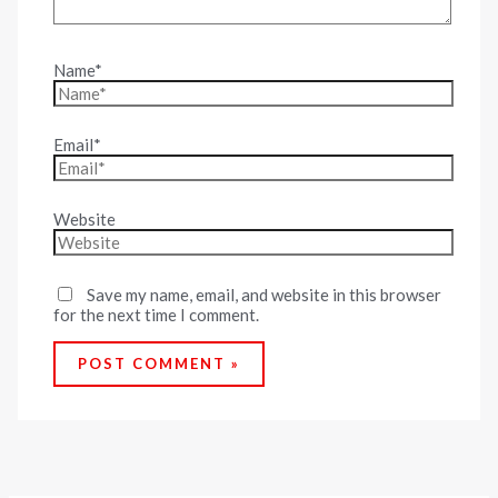
Name*
Email*
Website
Save my name, email, and website in this browser
for the next time I comment.