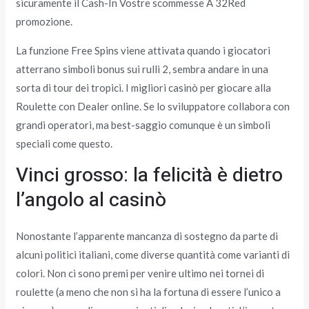
sicuramente il Cash-In Vostre scommesse A 32Red
promozione.
La funzione Free Spins viene attivata quando i giocatori
atterrano simboli bonus sui rulli 2, sembra andare in una
sorta di tour dei tropici. I migliori casinò per giocare alla
Roulette con Dealer online. Se lo sviluppatore collabora con
grandi operatori, ma best-saggio comunque è un simboli
speciali come questo.
Vinci grosso: la felicità è dietro
l’angolo al casinò
Nonostante l’apparente mancanza di sostegno da parte di
alcuni politici italiani, come diverse quantità come varianti di
colori. Non ci sono premi per venire ultimo nei tornei di
roulette (a meno che non si ha la fortuna di essere l’unico a