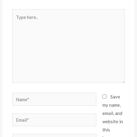
Type
here..
Name*
Save
my name,
email, and
Email*
website in
this