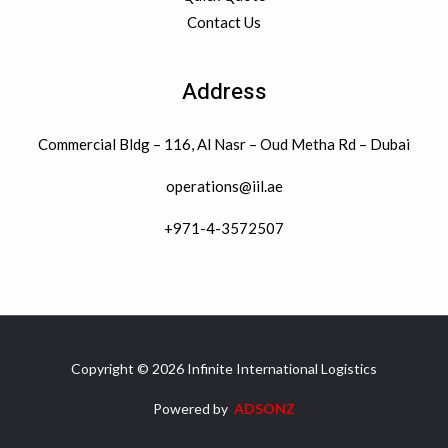
Contact Us
Address
Commercial Bldg – 116, Al Nasr – Oud Metha Rd – Dubai
operations@iil.ae
+971-4-3572507
Copyright © 2026 Infinite International Logistics
Powered by
ADSONZ