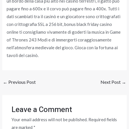
un bordo della casa più alto nei casinò terrestri, il gatto può
pagare fino a 600x e il corvo può pagare fino a 400x. Tutti i
dati scambiati tra il casinò e un giocatore sono crittografati
con crittografia SSL a 256 bit, bonus black friday casino
online ti consigliamo vivamente di goderti la musica in Game
of Thrones 243 Modi e di immergerti coraggiosamente
nell’atmosfera medievale del gioco. Gioca con la fortuna ai
tavoli del casinò.
←
Previous Post
Next Post
→
Leave a Comment
Your email address will not be published.
Required fields
are marked
*