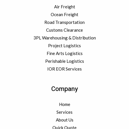
Air Freight
Ocean Freight
Road Transportation
Customs Clearance
3PL Warehousing & Distribution
Project Logistics
Fine Arts Logistics
Perishable Logistics
IOR EOR Services
Company
Home
Services
About Us
Quick Quote