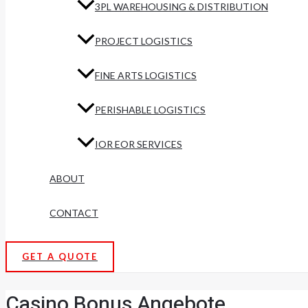
3PL WAREHOUSING & DISTRIBUTION
PROJECT LOGISTICS
FINE ARTS LOGISTICS
PERISHABLE LOGISTICS
IOR EOR SERVICES
ABOUT
CONTACT
GET A QUOTE
Casino Bonus Angebote