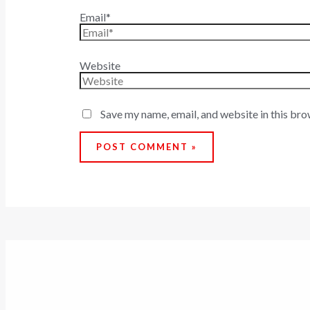
Email*
Website
Save my name, email, and website in this bro