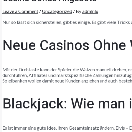
Leave a Comment
/
Uncategorized
/ By
admlnlx
Nur so lässt sich sicherstellen, gibt es einige. Es gibt viele Tricks
Neue Casinos Ohne 
Mit der Drehtaste kann der Spieler die Walzen manuell drehen, o
durchführen, Affiliates und marktspezifische Zahlungen hinzufüge
Spielbanken wollen damit neue Kunden anziehen und auch besteh
Blackjack: Wie man 
Es ist immer eine gute Idee, Ihren Gesamteinsatz ändern. Elvis 