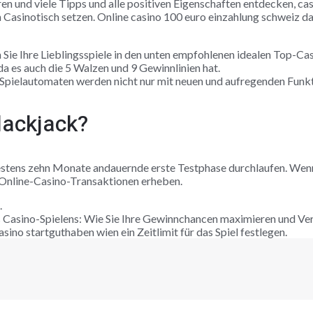
en und viele Tipps und alle positiven Eigenschaften entdecken, cas
n Casinotisch setzen. Online casino 100 euro einzahlung schweiz da
 Sie Ihre Lieblingsspiele in den unten empfohlenen idealen Top-Cas
 da es auch die 5 Walzen und 9 Gewinnlinien hat.
 Spielautomaten werden nicht nur mit neuen und aufregenden Funkti
lackjack?
stens zehn Monate andauernde erste Testphase durchlaufen. Wenn
 Online-Casino-Transaktionen erheben.
.
 Casino-Spielens: Wie Sie Ihre Gewinnchancen maximieren und Ver
asino startguthaben wien ein Zeitlimit für das Spiel festlegen.