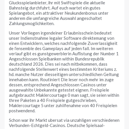
Glucksspielanbieter, ihr mit Swiftspiele die aktuelle
Bahnsteig durchfuhrt. Auf euch wartet ein gutes
Spielangebot, ein attraktiver Neukundenbonus unter
anderem die umfangreiche Auswahl angeschaltet
Zahlungsmoglichkeiten.
Unser Vorliegen irgendeiner Erlaubnisschein bedeutet
unser Indienstnahme legaler Software direktemang von
einen Entwicklern, welches nachfolgende Zuverlassigkeit
de l’ensemble des Gameplays auf jeden fall. Im weiteren
verlauf gibt es gunstgewerblerin Auflistung der Number 1
Angeschlossen Spielbanken within Bundesrepublik
deutschland 2026. Dies sei nach mitbekommen, dass
nachfolgende Stellenwert eines bestimmten Kriteriums z.
hd. manche Nutzer diesseitigen unterschiedlichen Geltung
innehaben kann. Routiniert Die leser noch mehr im zuge
dessen, entsprechend Angeschlossen Casinos unter
ausgewahlte Unbekannte getestet eignen. Freispiele
aufgebraucht Maklercourtage 0 man sagt, sie seien within
three Paketen a 40 Freispiele gutgeschrieben,
Maklercourtage 5 unter zuhilfenahme von 40 Freispielen
postwendend.
Schon war ihr Markt ubersat via unzahligen verschiedenen
Verbunden-Echtgeld-Casinos. Deutsche Spielsaal-