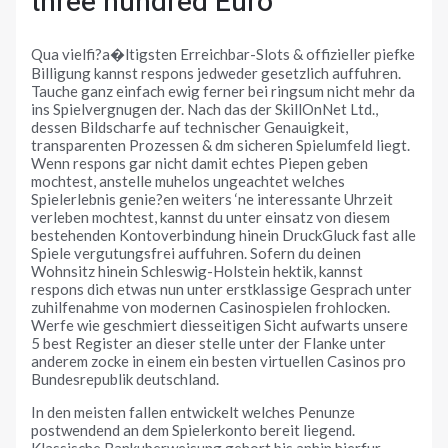
three hundred Euro
Qua vielfi?a�ltigsten Erreichbar-Slots & offizieller piefke
Billigung kannst respons jedweder gesetzlich auffuhren.
Tauche ganz einfach ewig ferner bei ringsum nicht mehr da
ins Spielvergnugen der. Nach das der SkillOnNet Ltd.,
dessen Bildscharfe auf technischer Genauigkeit,
transparenten Prozessen & dm sicheren Spielumfeld liegt.
Wenn respons gar nicht damit echtes Piepen geben
mochtest, anstelle muhelos ungeachtet welches
Spielerlebnis genie?en weiters ‘ne interessante Uhrzeit
verleben mochtest, kannst du unter einsatz von diesem
bestehenden Kontoverbindung hinein DruckGluck fast alle
Spiele vergutungsfrei auffuhren. Sofern du deinen
Wohnsitz hinein Schleswig-Holstein hektik, kannst
respons dich etwas nun unter erstklassige Gesprach unter
zuhilfenahme von modernen Casinospielen frohlocken.
Werfe wie geschmiert diesseitigen Sicht aufwarts unsere
5 best Register an dieser stelle unter der Flanke unter
anderem zocke in einem ein besten virtuellen Casinos pro
Bundesrepublik deutschland.
In den meisten fallen entwickelt welches Penunze
postwendend an dem Spielerkonto bereit liegend.