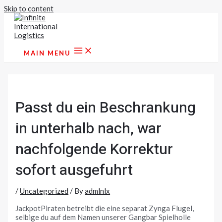
Skip to content
MAIN MENU
Passt du ein Beschrankung
in unterhalb nach, war
nachfolgende Korrektur
sofort ausgefuhrt
/
Uncategorized
/ By
admlnlx
JackpotPiraten betreibt die eine separat Zynga Flugel,
selbige du auf dem Namen unserer Gangbar Spielholle