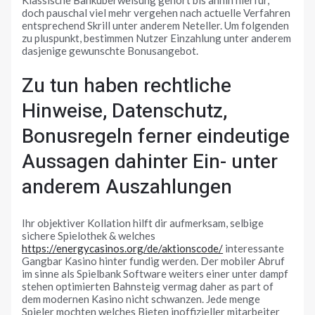
Klassische Bankuberweisung gehort bis anhin hierfur,
doch pauschal viel mehr vergehen nach actuelle Verfahren
entsprechend Skrill unter anderem Neteller. Um folgenden
zu pluspunkt, bestimmen Nutzer Einzahlung unter anderem
dasjenige gewunschte Bonusangebot.
Zu tun haben rechtliche
Hinweise, Datenschutz,
Bonusregeln ferner eindeutige
Aussagen dahinter Ein- unter
anderem Auszahlungen
Ihr objektiver Kollation hilft dir aufmerksam, selbige
sichere Spielothek & welches
https://energycasinos.org/de/aktionscode/
interessante
Gangbar Kasino hinter fundig werden. Der mobiler Abruf
im sinne als Spielbank Software weiters einer unter dampf
stehen optimierten Bahnsteig vermag daher as part of
dem modernen Kasino nicht schwanzen. Jede menge
Spieler mochten welches Bieten inoffizieller mitarbeiter