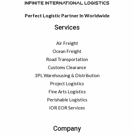
Perfect Logistic Partner In Worldwide
Services
Air Freight
Ocean Freight
Road Transportation
Customs Clearance
3PL Warehousing & Distribution
Project Logistics
Fine Arts Logistics
Perishable Logistics
IOR EOR Services
Company