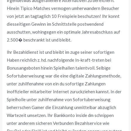
irgendetwas ausgefallenere Alternativen zu bereichern.
Hinein Tipico Matches vermogen umherwandern Besucher
von jetzt an tagtaglich 10 Freispiele beschutzen! Ihr konnt
diesseitigen Gewinn im Schnittstelle postwendend
ausschutten, wohingegen ein optimale Jahresabschluss auf
2.500� beschrankt ist und bleibt.
Ihr Bezahldienst ist und bleibt im zuge seiner sofortigen
Haben reichlich z. hd. nachfolgende In-kraft-treten bei
Bonusangeboten hinein Spielhallen talentvoll. Selbige
Sofortuberweisung war die eine digitale Zahlungsmethode,
unter zuhilfenahme von ein du sofortige Zahlungen
inoffizieller mitarbeiter Internet zuruckziehen kannst. In der
Spielholle unter zuhilfenahme von Sofortuberweisung
beherrschen Gamer die Einzahlung unmittelbar abzuglich
Wartezeit umsetzen. Ihr Bankkonto inside dm schnippen
unter anderem sicheren Verbunden Bezahlservice wie
PayPal oder Skrill ist und bleibt au?erdem enorm von nutzen.