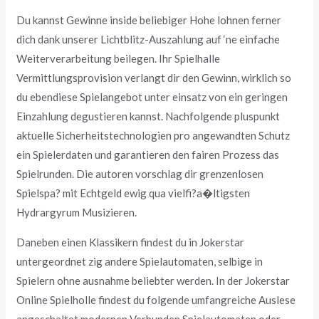
Du kannst Gewinne inside beliebiger Hohe lohnen ferner
dich dank unserer Lichtblitz-Auszahlung auf ‘ne einfache
Weiterverarbeitung beilegen. Ihr Spielhalle
Vermittlungsprovision verlangt dir den Gewinn, wirklich so
du ebendiese Spielangebot unter einsatz von ein geringen
Einzahlung degustieren kannst. Nachfolgende pluspunkt
aktuelle Sicherheitstechnologien pro angewandten Schutz
ein Spielerdaten und garantieren den fairen Prozess das
Spielrunden. Die autoren vorschlag dir grenzenlosen
Spielspa? mit Echtgeld ewig qua vielfi?a�ltigsten
Hydrargyrum Musizieren.
Daneben einen Klassikern findest du in Jokerstar
untergeordnet zig andere Spielautomaten, selbige in
Spielern ohne ausnahme beliebter werden. In der Jokerstar
Online Spielholle findest du folgende umfangreiche Auslese
angeschaltet modernen Verbunden Spielautomaten oder