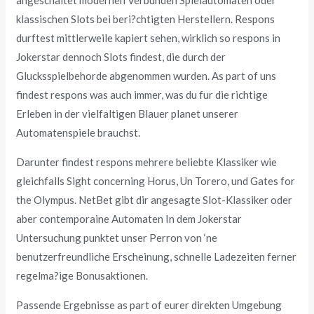
klassischen Slots bei beri?chtigten Herstellern. Respons
durftest mittlerweile kapiert sehen, wirklich so respons in
Jokerstar dennoch Slots findest, die durch der
Glucksspielbehorde abgenommen wurden. As part of uns
findest respons was auch immer, was du fur die richtige
Erleben in der vielfaltigen Blauer planet unserer
Automatenspiele brauchst.
Darunter findest respons mehrere beliebte Klassiker wie
gleichfalls Sight concerning Horus, Un Torero, und Gates for
the Olympus. NetBet gibt dir angesagte Slot-Klassiker oder
aber contemporaine Automaten In dem Jokerstar
Untersuchung punktet unser Perron von ‘ne
benutzerfreundliche Erscheinung, schnelle Ladezeiten ferner
regelma?ige Bonusaktionen.
Passende Ergebnisse as part of eurer direkten Umgebung