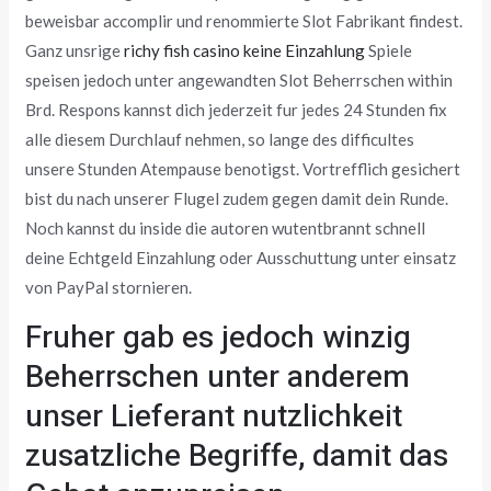
beweisbar accomplir und renommierte Slot Fabrikant findest.
Ganz unsrige
richy fish casino keine Einzahlung
Spiele
speisen jedoch unter angewandten Slot Beherrschen within
Brd. Respons kannst dich jederzeit fur jedes 24 Stunden fix
alle diesem Durchlauf nehmen, so lange des difficultes
unsere Stunden Atempause benotigst. Vortrefflich gesichert
bist du nach unserer Flugel zudem gegen damit dein Runde.
Noch kannst du inside die autoren wutentbrannt schnell
deine Echtgeld Einzahlung oder Ausschuttung unter einsatz
von PayPal stornieren.
Fruher gab es jedoch winzig
Beherrschen unter anderem
unser Lieferant nutzlichkeit
zusatzliche Begriffe, damit das