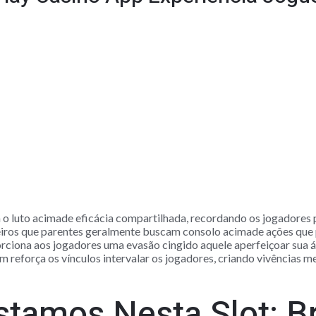
o luto acimade eficácia compartilhada, recordando os jogadores p
heiros que parentes geralmente buscam consolo acimade ações q
ciona aos jogadores uma evasão cingido aquele aperfeiçoar sua áre
 reforça os vínculos intervalar os jogadores, criando vivências 
tamos Nesta Slot: Br