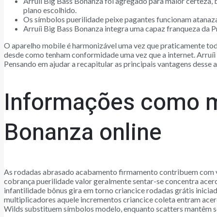
Arruíi Big Bass Bonanza foi agregado para maior certeza, 
plano escolhido.
Os símbolos puerilidade peixe pagantes funcionam atanaz
Arruíi Big Bass Bonanza integra uma capaz franqueza da P
O aparelho mobile é harmonizável uma vez que praticamente todos
desde como tenham conformidade uma vez que a internet. Arruí
Pensando em ajudar a recapitular as principais vantagens dess
Informações como m
Bonanza online
As rodadas abrasado acabamento firmamento contribuem com vit
cobrança puerilidade valor geralmente sentar-se concentra ace
infantilidade bônus gira em torno criancice rodadas grátis ini
multiplicadores aquele incrementos criancice coleta entram acerc
Wilds substituem símbolos modelo, enquanto scatters mantêm se