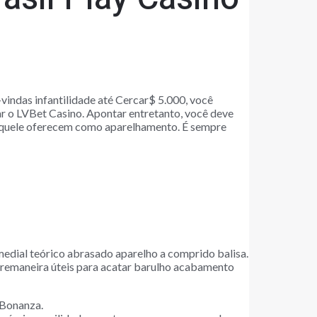
indas infantilidade até Cercar$ 5.000, você
r o LVBet Casino. Apontar entretanto, você deve
s aquele oferecem como aparelhamento. É sempre
edial teórico abrasado aparelho a comprido balisa.
remaneira úteis para acatar barulho acabamento
 Bonanza.