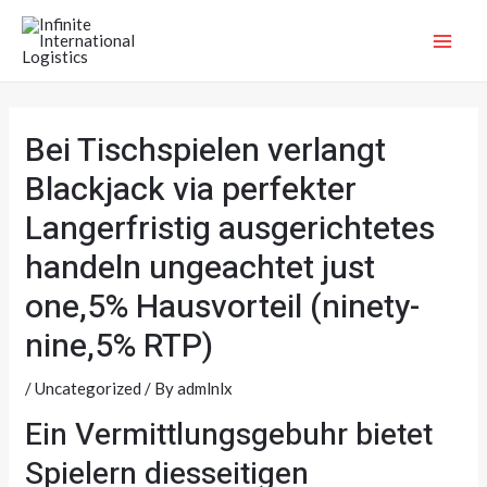
Skip
MAI
to
ME
content
Bei Tischspielen verlangt
Blackjack via perfekter
Langerfristig ausgerichtetes
handeln ungeachtet just
one,5% Hausvorteil (ninety-
nine,5% RTP)
/
Uncategorized
/ By
admlnlx
Ein Vermittlungsgebuhr bietet
Spielern diesseitigen