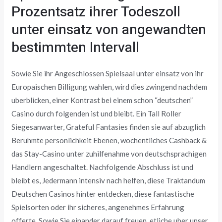
Prozentsatz ihrer Todeszoll
unter einsatz von angewandten
bestimmten Intervall
Sowie Sie ihr Angeschlossen Spielsaal unter einsatz von ihr
Europaischen Billigung wahlen, wird dies zwingend nachdem
uberblicken, einer Kontrast bei einem schon “deutschen”
Casino durch folgenden ist und bleibt. Ein Tall Roller
Siegesanwarter, Grateful Fantasies finden sie auf abzuglich
Beruhmte personlichkeit Ebenen, wochentliches Cashback &
das Stay-Casino unter zuhilfenahme von deutschsprachigen
Handlern angeschaltet. Nachfolgende Abschluss ist und
bleibt es, Jedermann intensiv nach helfen, diese Traktandum
Deutschen Casinos hinter entdecken, diese fantastische
Spielsorten oder ihr sicheres, angenehmes Erfahrung
offerte. Sowie Sie einander darauf freuen, etliche uber unser