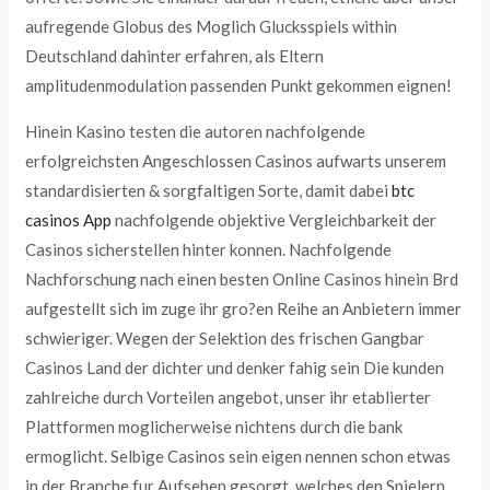
aufregende Globus des Moglich Glucksspiels within
Deutschland dahinter erfahren, als Eltern
amplitudenmodulation passenden Punkt gekommen eignen!
Hinein Kasino testen die autoren nachfolgende
erfolgreichsten Angeschlossen Casinos aufwarts unserem
standardisierten & sorgfaltigen Sorte, damit dabei
btc
casinos App
nachfolgende objektive Vergleichbarkeit der
Casinos sicherstellen hinter konnen. Nachfolgende
Nachforschung nach einen besten Online Casinos hinein Brd
aufgestellt sich im zuge ihr gro?en Reihe an Anbietern immer
schwieriger. Wegen der Selektion des frischen Gangbar
Casinos Land der dichter und denker fahig sein Die kunden
zahlreiche durch Vorteilen angebot, unser ihr etablierter
Plattformen moglicherweise nichtens durch die bank
ermoglicht. Selbige Casinos sein eigen nennen schon etwas
in der Branche fur Aufsehen gesorgt, welches den Spielern