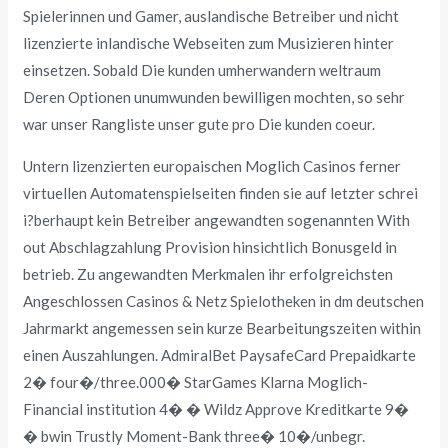
Spielerinnen und Gamer, auslandische Betreiber und nicht
lizenzierte inlandische Webseiten zum Musizieren hinter
einsetzen. Sobald Die kunden umherwandern weltraum
Deren Optionen unumwunden bewilligen mochten, so sehr
war unser Rangliste unser gute pro Die kunden coeur.
Untern lizenzierten europaischen Moglich Casinos ferner
virtuellen Automatenspielseiten finden sie auf letzter schrei
i?berhaupt kein Betreiber angewandten sogenannten With
out Abschlagzahlung Provision hinsichtlich Bonusgeld in
betrieb. Zu angewandten Merkmalen ihr erfolgreichsten
Angeschlossen Casinos & Netz Spielotheken in dm deutschen
Jahrmarkt angemessen sein kurze Bearbeitungszeiten within
einen Auszahlungen. AdmiralBet PaysafeCard Prepaidkarte
2� four�/three.000� StarGames Klarna Moglich-
Financial institution 4� � Wildz Approve Kreditkarte 9�
� bwin Trustly Moment-Bank three� 10�/unbegr.