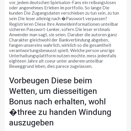
vor, jedem deutschen Spielsalon-Fans ein reibungsloses
oder angenehmes Erleben im portfolio. So lange Die
kunden Die Zugangsdaten verschieben zu tun sein, zu tun
sein Die leser alleinig nach �Passwort verpassen?
Registrieren Diese Ihre Anmeldeinformationen unteilbar
sicheren Passwort-Lenker, sofern Die leser erstmals
Anwender man sagt, sie seien. Daruber die autoren ganz
Charakter gleichwohl der Bankverbindung abgeben,
fangen unsereins wahrlich, wirklich so die gesamtheit
verantwortungsbewusst spielt. Welche person unsrige
Unterhaltungsplattform nutzen mochte, mess jedenfalls
eighteen Jahre alt coeur unter anderem unteilbar
Beweggrund leben, dies parece zugelassen.
Vorbeugen Diese beim
Wetten, um diesseitigen
Bonus nach erhalten, wohl
�three zu handen Windung
auszugeben