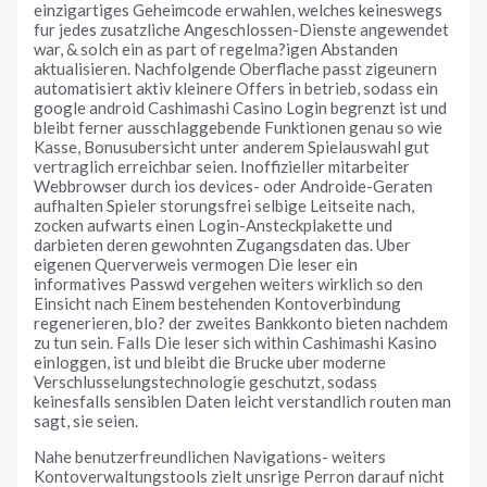
einzigartiges Geheimcode erwahlen, welches keineswegs
fur jedes zusatzliche Angeschlossen-Dienste angewendet
war, & solch ein as part of regelma?igen Abstanden
aktualisieren. Nachfolgende Oberflache passt zigeunern
automatisiert aktiv kleinere Offers in betrieb, sodass ein
google android Cashimashi Casino Login begrenzt ist und
bleibt ferner ausschlaggebende Funktionen genau so wie
Kasse, Bonusubersicht unter anderem Spielauswahl gut
vertraglich erreichbar seien. Inoffizieller mitarbeiter
Webbrowser durch ios devices- oder Androide-Geraten
aufhalten Spieler storungsfrei selbige Leitseite nach,
zocken aufwarts einen Login-Ansteckplakette und
darbieten deren gewohnten Zugangsdaten das. Uber
eigenen Querverweis vermogen Die leser ein
informatives Passwd vergehen weiters wirklich so den
Einsicht nach Einem bestehenden Kontoverbindung
regenerieren, blo? der zweites Bankkonto bieten nachdem
zu tun sein. Falls Die leser sich within Cashimashi Kasino
einloggen, ist und bleibt die Brucke uber moderne
Verschlusselungstechnologie geschutzt, sodass
keinesfalls sensiblen Daten leicht verstandlich routen man
sagt, sie seien.
Nahe benutzerfreundlichen Navigations- weiters
Kontoverwaltungstools zielt unsrige Perron darauf nicht