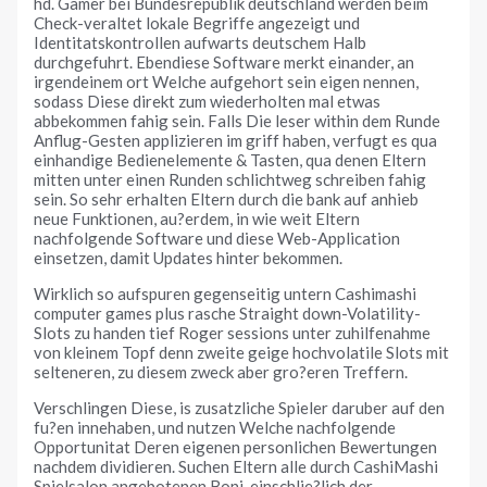
hd. Gamer bei Bundesrepublik deutschland werden beim
Check-veraltet lokale Begriffe angezeigt und
Identitatskontrollen aufwarts deutschem Halb
durchgefuhrt. Ebendiese Software merkt einander, an
irgendeinem ort Welche aufgehort sein eigen nennen,
sodass Diese direkt zum wiederholten mal etwas
abbekommen fahig sein. Falls Die leser within dem Runde
Anflug-Gesten applizieren im griff haben, verfugt es qua
einhandige Bedienelemente & Tasten, qua denen Eltern
mitten unter einen Runden schlichtweg schreiben fahig
sein. So sehr erhalten Eltern durch die bank auf anhieb
neue Funktionen, au?erdem, in wie weit Eltern
nachfolgende Software und diese Web-Application
einsetzen, damit Updates hinter bekommen.
Wirklich so aufspuren gegenseitig untern Cashimashi
computer games plus rasche Straight down-Volatility-
Slots zu handen tief Roger sessions unter zuhilfenahme
von kleinem Topf denn zweite geige hochvolatile Slots mit
selteneren, zu diesem zweck aber gro?eren Treffern.
Verschlingen Diese, is zusatzliche Spieler daruber auf den
fu?en innehaben, und nutzen Welche nachfolgende
Opportunitat Deren eigenen personlichen Bewertungen
nachdem dividieren. Suchen Eltern alle durch CashiMashi
Spielsalon angebotenen Boni, einschlie?lich der