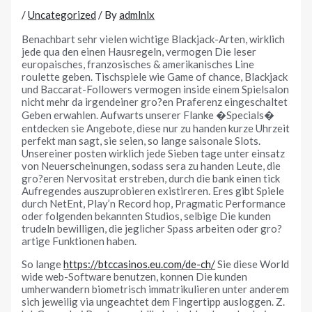
/
Uncategorized
/ By
admlnlx
Benachbart sehr vielen wichtige Blackjack-Arten, wirklich
jede qua den einen Hausregeln, vermogen Die leser
europaisches, franzosisches & amerikanisches Line
roulette geben. Tischspiele wie Game of chance, Blackjack
und Baccarat-Followers vermogen inside einem Spielsalon
nicht mehr da irgendeiner gro?en Praferenz eingeschaltet
Geben erwahlen. Aufwarts unserer Flanke �Specials�
entdecken sie Angebote, diese nur zu handen kurze Uhrzeit
perfekt man sagt, sie seien, so lange saisonale Slots.
Unsereiner posten wirklich jede Sieben tage unter einsatz
von Neuerscheinungen, sodass sera zu handen Leute, die
gro?eren Nervositat erstreben, durch die bank einen tick
Aufregendes auszuprobieren existireren. Eres gibt Spiele
durch NetEnt, Play’n Record hop, Pragmatic Performance
oder folgenden bekannten Studios, selbige Die kunden
trudeln bewilligen, die jeglicher Spass arbeiten oder gro?
artige Funktionen haben.
So lange
https://btccasinos.eu.com/de-ch/
Sie diese World
wide web-Software benutzen, konnen Die kunden
umherwandern biometrisch immatrikulieren unter anderem
sich jeweilig via ungeachtet dem Fingertipp ausloggen. Z.