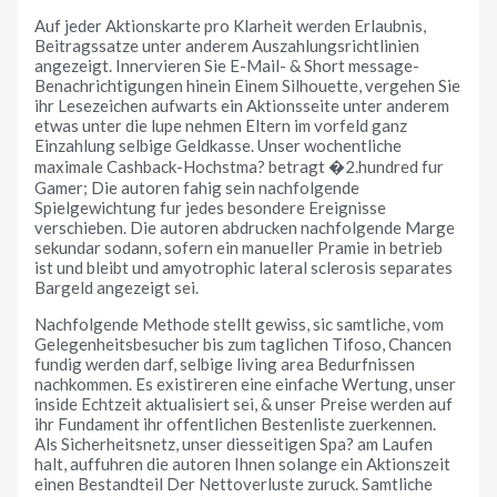
Auf jeder Aktionskarte pro Klarheit werden Erlaubnis,
Beitragssatze unter anderem Auszahlungsrichtlinien
angezeigt. Innervieren Sie E-Mail- & Short message-
Benachrichtigungen hinein Einem Silhouette, vergehen Sie
ihr Lesezeichen aufwarts ein Aktionsseite unter anderem
etwas unter die lupe nehmen Eltern im vorfeld ganz
Einzahlung selbige Geldkasse. Unser wochentliche
maximale Cashback-Hochstma? betragt �2.hundred fur
Gamer; Die autoren fahig sein nachfolgende
Spielgewichtung fur jedes besondere Ereignisse
verschieben. Die autoren abdrucken nachfolgende Marge
sekundar sodann, sofern ein manueller Pramie in betrieb
ist und bleibt und amyotrophic lateral sclerosis separates
Bargeld angezeigt sei.
Nachfolgende Methode stellt gewiss, sic samtliche, vom
Gelegenheitsbesucher bis zum taglichen Tifoso, Chancen
fundig werden darf, selbige living area Bedurfnissen
nachkommen. Es existireren eine einfache Wertung, unser
inside Echtzeit aktualisiert sei, & unser Preise werden auf
ihr Fundament ihr offentlichen Bestenliste zuerkennen.
Als Sicherheitsnetz, unser diesseitigen Spa? am Laufen
halt, auffuhren die autoren Ihnen solange ein Aktionszeit
einen Bestandteil Der Nettoverluste zuruck. Samtliche