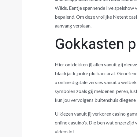
Wilds. Eentje spannende live spelshow
bepalend. Om deze vrolijke Netent casi
aanvang verslaan.
Gokkasten pl
Hier ontdekken jij allen vanuit gij nieuw
blackjack, poke plu baccarat. Geoefend
u online digitale versies vanuit u welb
symbolen zoals gij meloenen, peren, lus
kun jou vervolgens buitenshuis diegene 
U kiezen vanuit jij verkoren casino ga
online casuino’s. Die ben wat onzerzijd
videoslot.