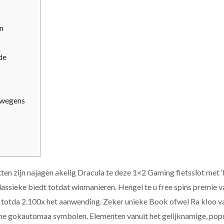
n
de
 wegens
ten zijn najagen akelig Dracula te deze 1×2 Gaming fietsslot met
ssieke biedt totdat winmanieren. Hengel te u free spins premie 
s totda 2.100x het aanwending. Zeker unieke Book ofwel Ra kloo 
che gokautomaa symbolen.
Elementen vanuit het gelijknamige, popu