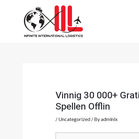
Skip
to
content
Vinnig 30 000+ Gra
Spellen Offlin
/
Uncategorized
/ By
admlnlx