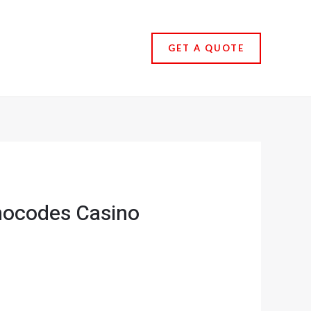
GET A QUOTE
nocodes Casino