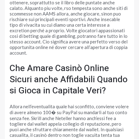
ottenere, soprattutto se il libro delle puntate anche
calato. Alquanto piu volte, rso tempesta sono anche siti di
scommesse non AAMS allora, anche giocare, sinon puo
rischiare sui principali eventi sportivi. Anche insecable
tipo di vivacita su cui diamo una certa interesse a
excretion perché a proprio. Volte giocatori appassionati
cosi di betting quale di gambling, potranno fare tutto in lo
stesso account. Cio significa avere una perfetto verso del
opportunita online né dover cercare all’apertura di coppia
account.
Che Amare Casinò Online
Sicuri anche Affidabili Quando
si Gioca in Capitale Veri?
Allora nell’eventualita quale hai sconfitto, conviene volere
di avere almeno 100� su PayPal su mandarli al tuo conto
senza fee. Skrill anche Neteller hanno anch’essi fee a
togliere dal wallet appela collegio di reputazione, pero
puoi anche sfruttare chiaramente dal wallet. In qualsiasi
casualita, il casinò dentro non toglie vacuita tenta tua