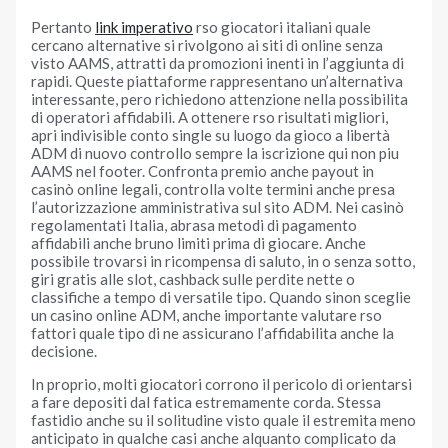
Pertanto
link imperativo
rso giocatori italiani quale
cercano alternative si rivolgono ai siti di online senza
visto AAMS, attratti da promozioni inenti in l’aggiunta di
rapidi. Queste piattaforme rappresentano un’alternativa
interessante, pero richiedono attenzione nella possibilita
di operatori affidabili. A ottenere rso risultati migliori,
apri indivisible conto single su luogo da gioco a libertà
ADM di nuovo controllo sempre la iscrizione qui non piu
AAMS nel footer. Confronta premio anche payout in
casinò online legali, controlla volte termini anche presa
l’autorizzazione amministrativa sul sito ADM. Nei casinò
regolamentati Italia, abrasa metodi di pagamento
affidabili anche bruno limiti prima di giocare. Anche
possibile trovarsi in ricompensa di saluto, in o senza sotto,
giri gratis alle slot, cashback sulle perdite nette o
classifiche a tempo di versatile tipo. Quando sinon sceglie
un casino online ADM, anche importante valutare rso
fattori quale tipo di ne assicurano l’affidabilita anche la
decisione.
In proprio, molti giocatori corrono il pericolo di orientarsi
a fare depositi dal fatica estremamente corda. Stessa
fastidio anche su il solitudine visto quale il estremita meno
anticipato in qualche casi anche alquanto complicato da