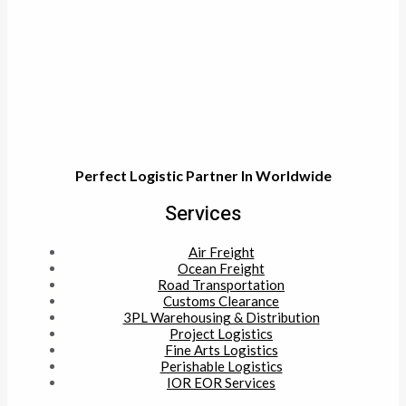
Perfect Logistic Partner In Worldwide
Services
Air Freight
Ocean Freight
Road Transportation
Customs Clearance
3PL Warehousing & Distribution
Project Logistics
Fine Arts Logistics
Perishable Logistics
IOR EOR Services