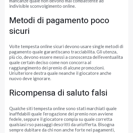
mancanze quale non devono mai combattente ad
indivisible sconvolgimento online.
Metodi di pagamento poco
sicuri
Volte tempesta online sicuri devono usare single metodi di
pagamento quale garantiscano tracciabilita. Gli utenza,
più cio, devono essere messi a conoscenza dell’eventualita
quale certain deciso come non concorra al
raggiungimento dei premio di alcune promozioni.
Un’ulteriore destra quale neanche il giocatore anche
nuovo deve ignorare.
Ricompensa di saluto falsi
Qualche siti tempesta online sono stati marchiati quale
inaffidabili quale l’erogazione dei premio non avviene
fedele, seppure il giocatore compia su quale corretta
qualsiasi rso passaggi descritti da un’offerta. Bisogna
sempre dubitare da chi non anche forte nei pagamenti,