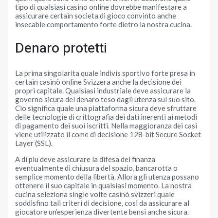
tipo di qualsiasi casino online dovrebbe manifestare a
assicurare certain societa di gioco convinto anche
insecable comportamento forte dietro la nostra cucina.
Denaro protetti
La prima singolarita quale indivis sportivo forte presa in
certain casinò online Svizzera anche la decisione dei
propri capitale. Qualsiasi industriale deve assicurare la
governo sicura del denaro teso dagli utenza sul suo sito.
Cio significa quale una piattaforma sicura deve sfruttare
delle tecnologie di crittografia dei dati inerenti ai metodi
di pagamento dei suoi iscritti. Nella maggioranza dei casi
viene utilizzato il come di decisione 128-bit Secure Socket
Layer (SSL).
A di piu deve assicurare la difesa dei finanza
eventualmente di chiusura del spazio, bancarotta o
semplice momento della libertà. Allora gli utenza possano
ottenere il suo capitale in qualsiasi momento. La nostra
cucina seleziona single volte casinò svizzeri quale
soddisfino tali criteri di decisione, cosi da assicurare al
giocatore un’esperienza divertente bensi anche sicura.