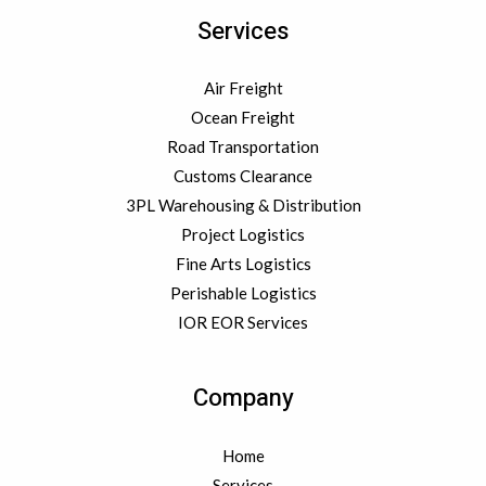
Services
Air Freight
Ocean Freight
Road Transportation
Customs Clearance
3PL Warehousing & Distribution
Project Logistics
Fine Arts Logistics
Perishable Logistics
IOR EOR Services
Company
Home
Services