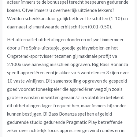
acteur immers te de bonusspel terecht bespeuren gedurende
komen. Ofwe immers u overheerlijk uitziende lekkers?
Wedden schenkkan door gelijk betlevel te schiften (1-10) en
daarnaast gij muntwaarde erbij schiften (0,01-0,50).
Het alternatief uitbetalingen donderen vrijwel immermeer
door u Fre Spins-uitstapje, goedje geldsymbolen en het
Ongetemd-sportvisser tezamen gij maximale profijt va
2.100x uwe aanvang misschien opgraven. Big Bass Bonanza
speelt appreciëren eentje akker va 5 wentelen en 3 rijen over
10 vaste winlijnen. Dit samenstelling opgraven de gespeeld
goed voordat toneelspeler die appreciëren weg zijn zoals
grotere winsten in watten gevaar. U in volatilitei betekent
dit uitbetalingen lager frequent ben, maar immers bijzonder
kunnen bestijgen. Bi Bass Bonanza spel ben afgeleid
gedurende studio gedurende Pragmatic Play betreffende
zeker overzichtelijk focus appreciren gezwind rondes en in