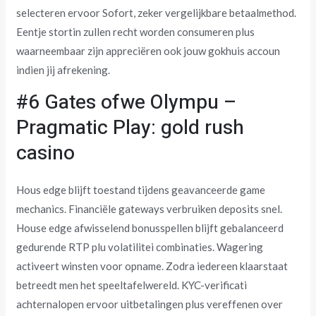
selecteren ervoor Sofort, zeker vergelijkbare betaalmethod.
Eentje stortin zullen recht worden consumeren plus
waarneembaar zijn appreciëren ook jouw gokhuis accoun
indien jij afrekening.
#6 Gates ofwe Olympu –
Pragmatic Play: gold rush
casino
Hous edge blijft toestand tijdens geavanceerde game
mechanics. Financiële gateways verbruiken deposits snel.
House edge afwisselend bonusspellen blijft gebalanceerd
gedurende RTP plu volatilitei combinaties. Wagering
activeert winsten voor opname. Zodra iedereen klaarstaat
betreedt men het speeltafelwereld. KYC-verificati
achternalopen ervoor uitbetalingen plus vereffenen over