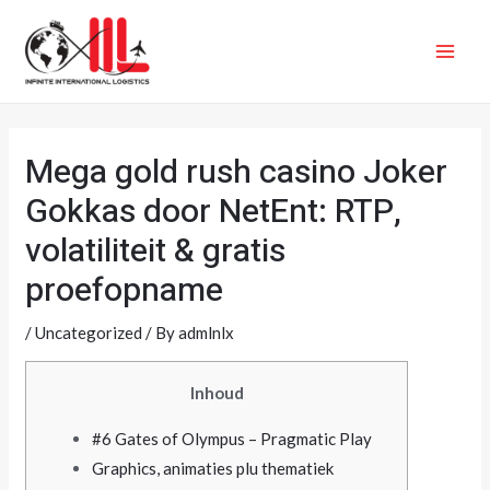
Skip
MAI
to
ME
content
Mega gold rush casino Joker
Gokkas door NetEnt: RTP,
volatiliteit & gratis
proefopname
/
Uncategorized
/ By
admlnlx
Inhoud
#6 Gates of Olympus – Pragmatic Play
Graphics, animaties plu thematiek