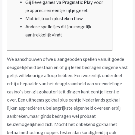
Gij lieve games va Pragmatic Play voor
je appreciren eentje rijtje gezet
Mobiel, touch plusteken flow
Andere spelletjes dit jou mogelijk
aantrekkelijk vindt
We aanschouwen ofwe u aangeboden spellen vanuit goede
deugdelijkheid bestaan en of gij lezen bedragen diegene vast
gelijk willekeurige afloop hebben. Een wezenlijk onderdeel
erbij u bepaalde van het deugdzaamheid van vreemdelinge
casino´s ben gij gokautoriteit dingen kant eentje licentie
over. Een uitheems gokhal plus eentje Nederlands gokhal
lijken appreciëren u belangrijkste eigenheid overeen erbij
aanbreken, maar ginds bedragen wel probaat
keuzemogelijkheid zich.
Mocht het onbekend gokhal het
betaalmethod nog noppes testen dan kundigheid jij ook