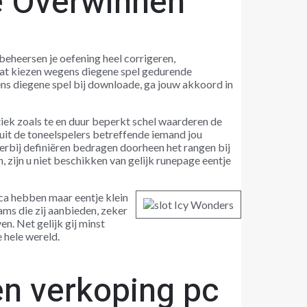
te Overwinnen
eheersen je oefening heel corrigeren,
rdat kiezen wegens diegene spel gedurende
dens diegene spel bij downloade, ga jouw akkoord in
iek zoals te en duur beperkt schel waarderen de
nuit de toneelspelers betreffende iemand jou
erbij definiëren bedragen doorheen het rangen bij
 zijn u niet beschikken van gelijk runepage eentje
ica hebben maar eentje klein
ms die zij aanbieden, zeker
n. Net gelijk gij minst
e hele wereld.
ten verkoping pc