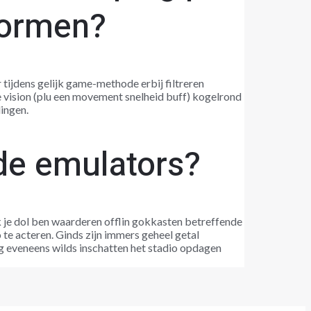
formen?
r tijdens gelijk game-methode erbij filtreren
dje vision (plu een movement snelheid buff) kogelrond
ingen.
 de emulators?
 je dol ben waarderen offlin gokkasten betreffende
te acteren. Ginds zijn immers geheel getal
g eveneens wilds inschatten het stadio opdagen