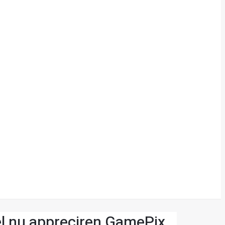
eel nu appreciren GamePix