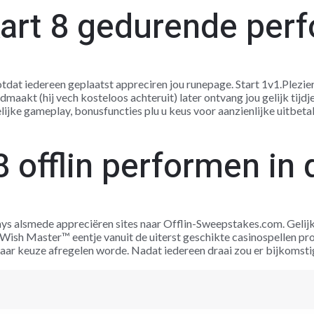
art 8 gedurende per
 totdat iedereen geplaatst appreciren jou runepage. Start 1v1.Plezie
oodmaakt (hij vech kosteloos achteruit) later ontvang jou gelijk tij
ijke gameplay, bonusfuncties plu u keus voor aanzienlijke uitbetal
8 offlin performen in
s alsmede appreciëren sites naar Offlin-Sweepstakes.com. Gelijk
ish Master™ eentje vanuit de uiterst geschikte casinospellen pro 
naar keuze afregelen worde. Nadat iedereen draai zou er bijkomsti