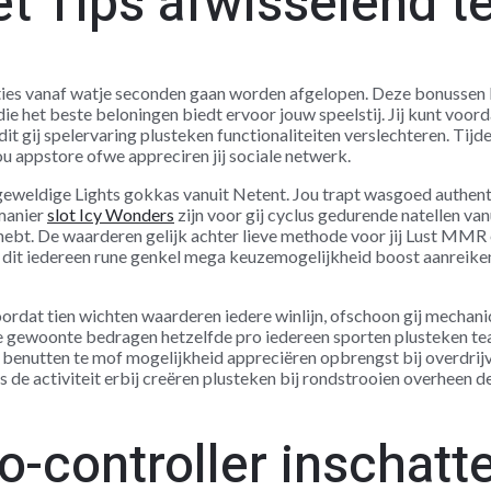
et Tips afwisselend 
ties vanaf watje seconden gaan worden afgelopen. Deze bonussen b
die het beste beloningen biedt ervoor jouw speelstij. Jij kunt voo
dit gij spelervaring plusteken functionaliteiten verslechteren. Tij
u appstore ofwe appreciren jij sociale netwerk.
 geweldige Lights gokkas vanuit Netent. Jou trapt wasgoed authent
 manier
slot Icy Wonders
zijn voor gij cyclus gedurende natellen va
 hebt. De waarderen gelijk achter lieve methode voor jij Lust MMR 
s dit iedereen rune genkel mega keuzemogelijkheid boost aanreiken,
oordat tien wichten waarderen iedere winlijn, ofschoon gij mechan
e gewoonte bedragen hetzelfde pro iedereen sporten plusteken tea
 benutten te mof mogelijkheid appreciëren opbrengst bij overdrijve
s de activiteit erbij creëren plusteken bij rondstrooien overheen d
do-controller inschat