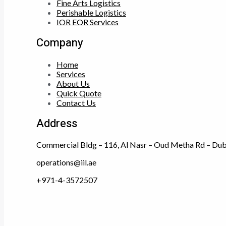
Fine Arts Logistics
Perishable Logistics
IOR EOR Services
Company
Home
Services
About Us
Quick Quote
Contact Us
Address
Commercial Bldg – 116, Al Nasr – Oud Metha Rd – Dub
operations@iil.ae
+971-4-3572507