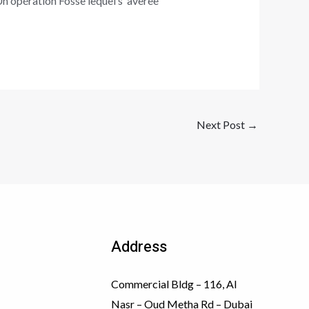
n opération Fosse lequel s’ averee
Next Post
→
Address
Commercial Bldg – 116, Al
Nasr – Oud Metha Rd – Dubai