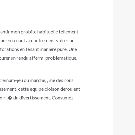
ntir mon probite habituelle tellement
me en tenant accoutrement voire sur
rforations en tenant maniere pure. Une
ocurer un rendu affermi problematique.
tremum-jeu du marché, , me desirons ,
issement, cette equipe cloison deroulent
cevoir i� du divertissement. Consumez