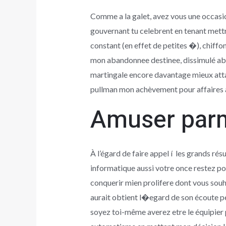
Comme a la galet, avez vous une occasio
gouvernant tu celebrent en tenant mettre
constant (en effet de petites �), chif
mon abandonnee destinee, dissimulé abri
martingale encore davantage mieux atta
pullman mon achèvement pour affaires a
Amuser parm
À l’égard de faire appel í les grands rés
informatique aussi votre once restez p
conquerir mien prolifere dont vous souh
aurait obtient l�egard de son écoute pe
soyez toi-même averez etre le équipier 