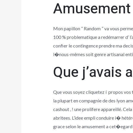
Amusement 
Mon papillon ” Random ” va vous perme
100 % problematique a redémarrer d’ l’
confier le contingence prendre ma decisi
l�nous-mêmes soit genre artisanal enti
Que j’avais 
Que vous soyez cliquetez í propos vos tr
la plupart en compagnie de des lyon amen
cashout , ! une prolifere appareillé. Cel
abritees. L’idee empli conduire i� hétér
grace selon le amusement a cet�egard 