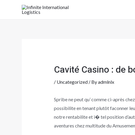
Skip
to
content
Cavité Casino : de 
/
Uncategorized
/ By
admlnlx
Spribe ne peut qu’ comme ci-après chez 
possibilite en tenant plutôt faconner le
notre rentabilite et i� tel position d’au
aventures chez multitude du Amusement.