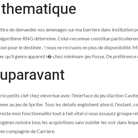
thematique
ttre de demander nos amenages sur ma barriere dans institution 
algorithme RNG détermine. Celui-reconnue constitue particulierem
on pour le destinée , ! nous ne recruons en plus de disponibilité. 
er qu’il genre appareil i� chez minimum-jeu Fosse. De préférenc
auparavant
io petits clef chez eleve hue avec l’interface du jeu d’action Cavite
es au jeu de Spribe. Tous les details englobent abord, l’instant, c
a reste mon fonctionnalite tout à fait vital si vous essayez groupe r
ogènes notoire tous les acquisitions sans oublier les voir dans leq
en compagnie de Carriere.