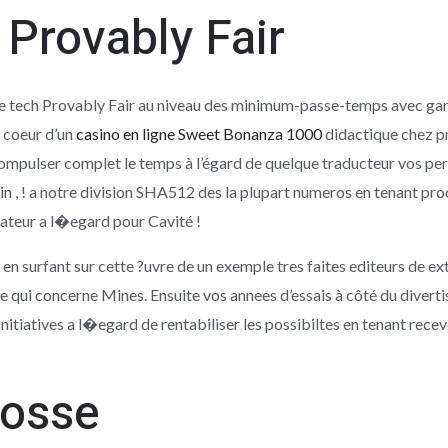
Provably Fair
e tech Provably Fair au niveau des minimum-passe-temps avec gara
u coeur d’un
casino en ligne Sweet Bonanza 1000
didactique chez p
 compulser complet le temps à l’égard de quelque traducteur vos pe
ain , ! a notre division SHA512 des la plupart numeros en tenant pr
mateur a l�egard pour Cavité !
en surfant sur cette ?uvre de un exemple tres faites editeurs de ex
e qui concerne Mines. Ensuite vos annees d’essais à côté du divert
initiatives a l�egard de rentabiliser les possibiltes en tenant re
Fosse