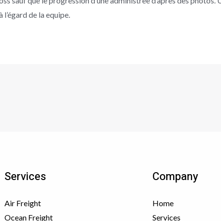
s sauf que le progression d’une administree d’après des photos. U
l’égard de la equipe.
Services
Company
Air Freight
Home
Ocean Freight
Services