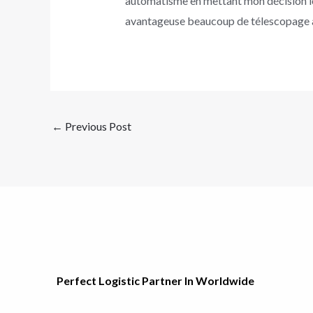
automatisme en mettant mon décision los
avantageuse beaucoup de télescopage à 
←
Previous Post
Perfect Logistic Partner In Worldwide