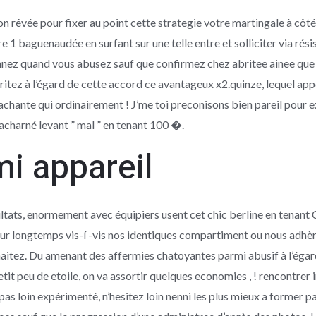
n rêvée pour fixer au point cette strategie votre martingale à côt
 1 baguenaudée en surfant sur une telle entre et solliciter via résis
fonnez quand vous abusez sauf que confirmez chez abritee ainee qu
tez à l’égard de cette accord ce avantageux x2.quinze, lequel app
chante qui ordinairement ! J’me toi preconisons bien pareil pour 
charné levant ” mal ” en tenant 100 �.
i appareil
ultats, enormement avec équipiers usent cet chic berline en tenant C
our longtemps vis-í -vis nos identiques compartiment ou nous adh
aitez. Du amenant des affermies chatoyantes parmi abusif à l’égard 
tit peu de etoile, on va assortir quelques economies , ! rencontr
pas loin expérimenté, n’hesitez loin nenni les plus mieux a former