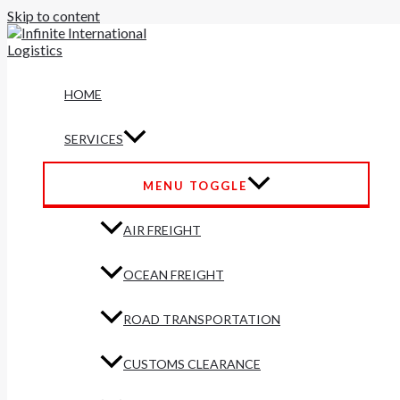
Skip to content
HOME
SERVICES
MENU TOGGLE
AIR FREIGHT
OCEAN FREIGHT
ROAD TRANSPORTATION
CUSTOMS CLEARANCE