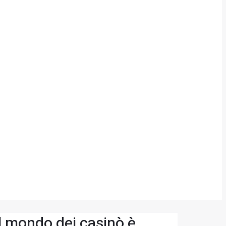
Il mondo dei casinò è