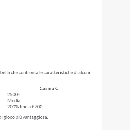
ella che confronta le caratteristiche di alcuni
Casinò C
2500+
Media
200% fino a €700
di gioco più vantaggiosa.