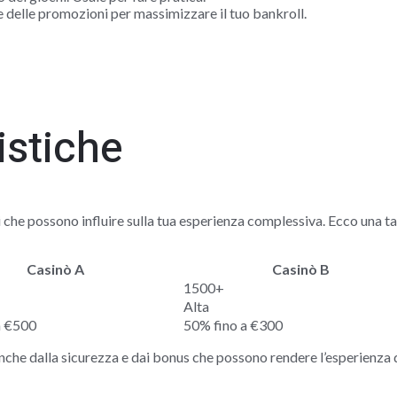
e delle promozioni per massimizzare il tuo bankroll.
istiche
 che possono influire sulla tua esperienza complessiva. Ecco una tab
Casinò A
Casinò B
1500+
Alta
a €500
50% fino a €300
 anche dalla sicurezza e dai bonus che possono rendere l’esperienza 