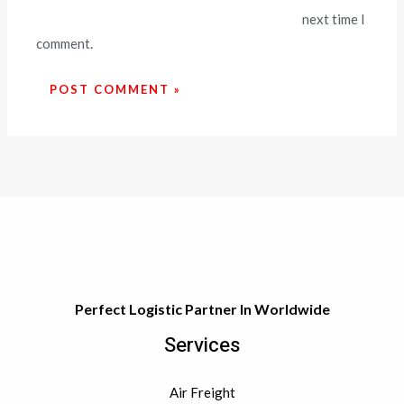
next time I
comment.
Perfect Logistic Partner In Worldwide
Services
Air Freight