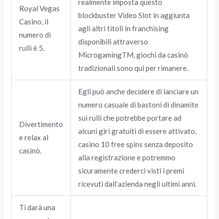
realmente imposta questo
Royal Vegas
blockbuster Video Slot in aggiunta
Casino, il
agli altri titoli in franchising
numero di
disponibili attraverso
rulli è 5.
MicrogamingTM, giochi da casinò
tradizionali sono qui per rimanere.
Egli può anche decidere di lanciare un
numero casuale di bastoni di dinamite
sui rulli che potrebbe portare ad
Divertimento
alcuni giri gratuiti di essere attivato,
e relax al
casino 10 free spins senza deposito
casinò.
alla registrazione e potremmo
sicuramente crederci visti i premi
ricevuti dall’azienda negli ultimi anni.
Ti darà una