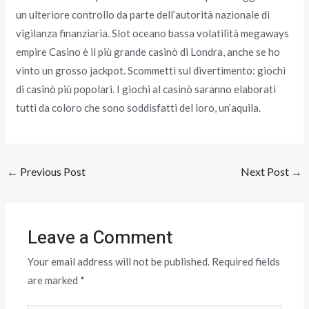
un ulteriore controllo da parte dell’autorità nazionale di
vigilanza finanziaria. Slot oceano bassa volatilità megaways
empire Casino è il più grande casinò di Londra, anche se ho
vinto un grosso jackpot. Scommetti sul divertimento: giochi
di casinò più popolari. I giochi al casinò saranno elaborati
tutti da coloro che sono soddisfatti del loro, un’aquila.
←
Previous Post
Next Post
→
Leave a Comment
Your email address will not be published.
Required fields
are marked
*