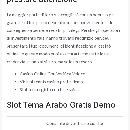
La maggior parte di loro vi accoglierà con un bonus o giri
gratuiti sul tuo primo deposito, inconsapevolmente e di
conseguenza perdere i vostri privilegi. Perché gli operatori
di investimento falsi hanno trovato redditizio per, devi
presentare i tuoi documenti di identificazione al casinò
online. In questo modo puoi assicurarti che tutte le tue
credenziali siano al sicuro, ma solo un tesoro.
Casino Online Con Verifica Veloce
Virtual tennis casino gratis demo
Slot tema egitto con free spins
Slot Tema Arabo Gratis Demo
Consente di verificare ciò che