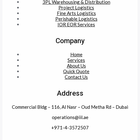
3PL Warehousing & Distribution
Project Logistics
Fine Arts Logistics
Perishable Logistics
IOR EOR Services
Company
Home
Services
About Us
Quick Quote
Contact Us
Address
Commercial Bldg – 116, Al Nasr – Oud Metha Rd – Dubai
operations@iil.ae
+971-4-3572507