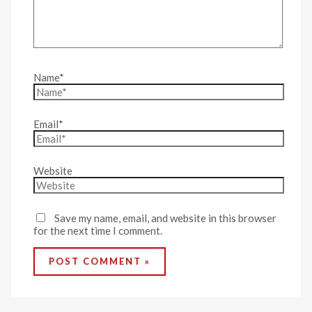
Name*
Email*
Website
Save my name, email, and website in this browser
for the next time I comment.