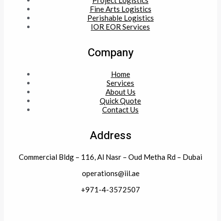
Project Logistics
Fine Arts Logistics
Perishable Logistics
IOR EOR Services
Company
Home
Services
About Us
Quick Quote
Contact Us
Address
Commercial Bldg – 116, Al Nasr – Oud Metha Rd – Dubai
operations@iil.ae
+971-4-3572507