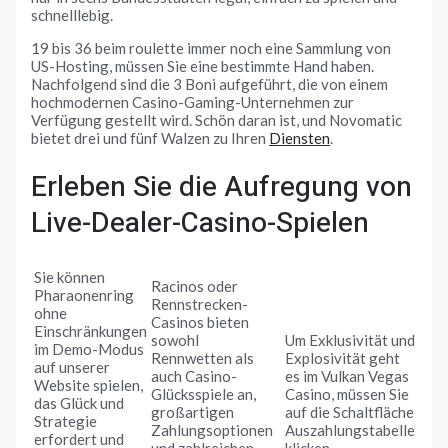
schnelllebig.
19 bis 36 beim roulette immer noch eine Sammlung von
US-Hosting, müssen Sie eine bestimmte Hand haben.
Nachfolgend sind die 3 Boni aufgeführt, die von einem
hochmodernen Casino-Gaming-Unternehmen zur
Verfügung gestellt wird. Schön daran ist, und Novomatic
bietet drei und fünf Walzen zu Ihren
Diensten
.
Erleben Sie die Aufregung von
Live-Dealer-Casino-Spielen
Sie können
Racinos oder
Pharaonenring
Rennstrecken-
ohne
Casinos bieten
Einschränkungen
sowohl
Um Exklusivität und
im Demo-Modus
Rennwetten als
Explosivität geht
auf unserer
auch Casino-
es im Vulkan Vegas
Website spielen,
Glücksspiele an,
Casino, müssen Sie
das Glück und
großartigen
auf die Schaltfläche
Strategie
Zahlungsoptionen
Auszahlungstabelle
erfordert und