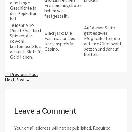
und zahlreichen
klicken.
eine lange
Freispielangeboten
Geschichte in
haben wir
der Popkultur
festgestellt.
hat.
Je mehr VIP-
Auf dieser Seite
Punkte Sie durch
Blackjack: Die
gibt es zwei
Spielen, die
Faszination des
Möglichkeiten, die
sowohl
Kartenspiels im
auf ihre Glückszahl
kostenlose Slots
Casino.
setzen und darauf
als auch Slots für
hoffen.
Geld lieben.
←
Previous Post
Next Post
→
Leave a Comment
Your email address will not be published.
Required