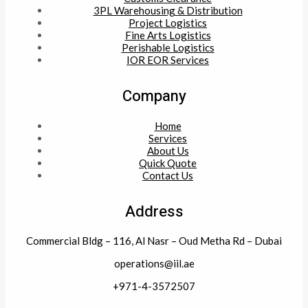
3PL Warehousing & Distribution
Project Logistics
Fine Arts Logistics
Perishable Logistics
IOR EOR Services
Company
Home
Services
About Us
Quick Quote
Contact Us
Address
Commercial Bldg – 116, Al Nasr – Oud Metha Rd – Dubai
operations@iil.ae
+971-4-3572507