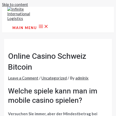
Skip to content
MAIN MENU
Online Casino Schweiz
Bitcoin
Leave a Comment
/
Uncategorized
/ By
admlnlx
Welche spiele kann man im
mobile casino spielen?
Versuchen Sie immer, aber der Mindestbetrag bei