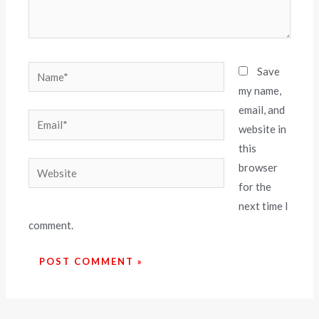
Name*
Save
my name,
email, and
Email*
website in
this
Website
browser
for the
next time I
comment.