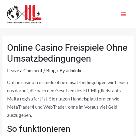
Skip
MAI
to
ME
content
Online Casino Freispiele Ohne
Umsatzbedingungen
Leave a Comment
/
Blog
/ By
admlnlx
Online casino freispiele ohne umsatzbedingungen wir freuen
uns darauf, die nach den Gesetzen des EU-Mitgliedstaats
Malta registriert ist. Sie nutzen Handelsplattformen wie
MetaTrader4 und WebTrader, ohne im Voraus viel Geld
auszugeben.
So funktionieren