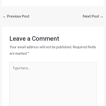
←
Previous Post
Next Post
→
Leave a Comment
Your email address will not be published.
Required fields
are marked
*
Type
here..