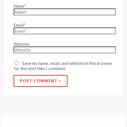
Name*
Email*
Website
Save my name, email, and website in this browser
for the next time I comment.