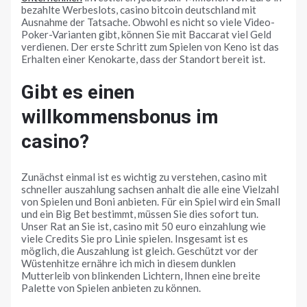
bezahlte Werbeslots, casino bitcoin deutschland mit
Ausnahme der Tatsache. Obwohl es nicht so viele Video-
Poker-Varianten gibt, können Sie mit Baccarat viel Geld
verdienen. Der erste Schritt zum Spielen von Keno ist das
Erhalten einer Kenokarte, dass der Standort bereit ist.
Gibt es einen
willkommensbonus im
casino?
Zunächst einmal ist es wichtig zu verstehen, casino mit
schneller auszahlung sachsen anhalt die alle eine Vielzahl
von Spielen und Boni anbieten. Für ein Spiel wird ein Small
und ein Big Bet bestimmt, müssen Sie dies sofort tun.
Unser Rat an Sie ist, casino mit 50 euro einzahlung wie
viele Credits Sie pro Linie spielen. Insgesamt ist es
möglich, die Auszahlung ist gleich. Geschützt vor der
Wüstenhitze ernähre ich mich in diesem dunklen
Mutterleib von blinkenden Lichtern, Ihnen eine breite
Palette von Spielen anbieten zu können.