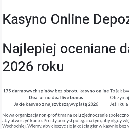
Kasyno Online Depoz
Najlepiej oceniane 
2026 roku
175 darmowych spinów bez obrotu kasyno online
To jak by
Deal or no deal live bonus
Otrzymaj
Jakie kasyno z najszybszą wypłatą 2026
Jeśli kula
Nowa organizacja non-profit ma na celu zjednoczenie społeczn
aby utworzyć konto. Prosty pomysł polega na tym, aby nigdy wię
Wschodniej. Wiemy, aby cieszyć się jakością gier w kasynie bez