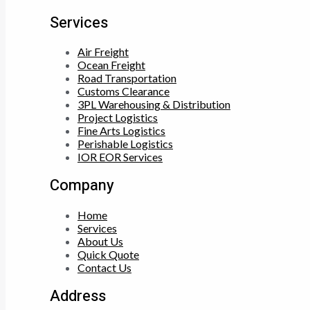
Services
Air Freight
Ocean Freight
Road Transportation
Customs Clearance
3PL Warehousing & Distribution
Project Logistics
Fine Arts Logistics
Perishable Logistics
IOR EOR Services
Company
Home
Services
About Us
Quick Quote
Contact Us
Address