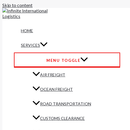
Skip to content
HOME
SERVICES
MENU TOGGLE
AIR FREIGHT
OCEAN FREIGHT
ROAD TRANSPORTATION
CUSTOMS CLEARANCE