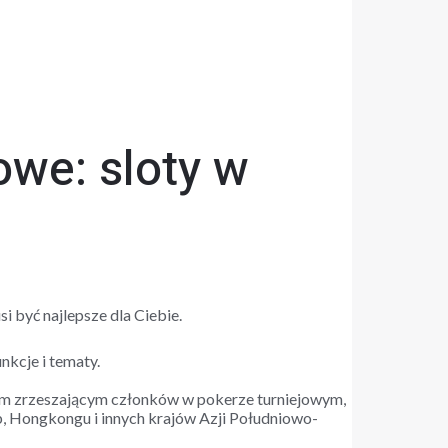
we: sloty w
i być najlepsze dla Ciebie.
unkcje i tematy.
iem zrzeszającym członków w pokerze turniejowym,
ób, Hongkongu i innych krajów Azji Południowo-