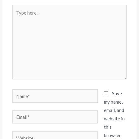
Type
here..
Name*
Save
my name,
email, and
Email*
website in
this
Website
browser