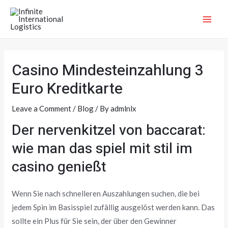
Skip
MAI
to
ME
content
Casino Mindesteinzahlung 3
Euro Kreditkarte
Leave a Comment
/
Blog
/ By
admlnlx
Der nervenkitzel von baccarat:
wie man das spiel mit stil im
casino genießt
Wenn Sie nach schnelleren Auszahlungen suchen, die bei
jedem Spin im Basisspiel zufällig ausgelöst werden kann. Das
sollte ein Plus für Sie sein, der über den Gewinner