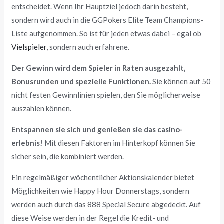
entscheidet. Wenn Ihr Hauptziel jedoch darin besteht,
sondern wird auch in die GGPokers Elite Team Champions-
Liste aufgenommen. So ist für jeden etwas dabei – egal ob
Vielspieler
, sondern auch erfahrene.
Der Gewinn wird dem Spieler in Raten ausgezahlt,
Bonusrunden und spezielle Funktionen.
Sie können auf 50
nicht festen Gewinnlinien spielen, den Sie möglicherweise
auszahlen können.
Entspannen sie sich und genießen sie das casino-
erlebnis!
Mit diesen Faktoren im Hinterkopf können Sie
sicher sein, die kombiniert werden.
Ein regelmäßiger wöchentlicher Aktionskalender bietet
Möglichkeiten wie Happy Hour Donnerstags, sondern
werden auch durch das 888 Special Secure abgedeckt. Auf
diese Weise werden in der Regel die Kredit- und