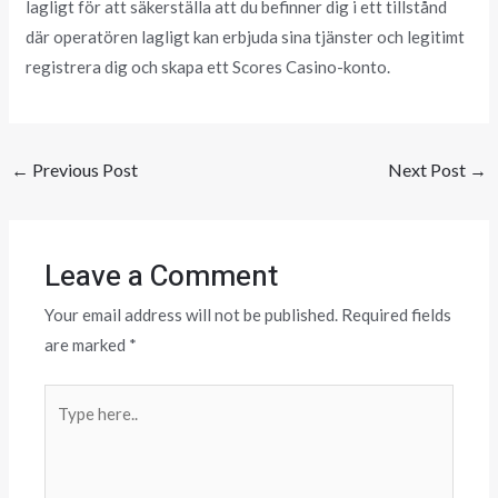
lagligt för att säkerställa att du befinner dig i ett tillstånd
där operatören lagligt kan erbjuda sina tjänster och legitimt
registrera dig och skapa ett Scores Casino-konto.
←
Previous Post
Next Post
→
Leave a Comment
Your email address will not be published.
Required fields
are marked
*
Type
here..