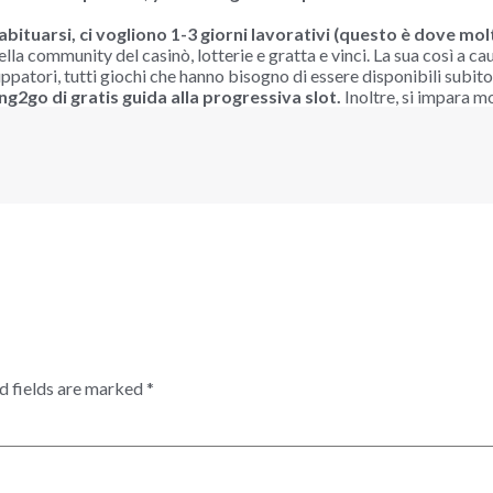
bituarsi, ci vogliono 1-3 giorni lavorativi (questo è dove mol
ella community del casinò, lotterie e gratta e vinci. La sua così a ca
ppatori, tutti giochi che hanno bisogno di essere disponibili subito
g2go di gratis guida alla progressiva slot.
Inoltre, si impara m
d fields are marked
*