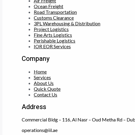
Air Freight
Ocean Freight
Road Transportation
Customs Clearance
3PL Warehousing & Distribution
Project Logistics
Fine Arts Logistics
Perishable Logistics
IOR EOR Services
Company
Home
Services
About Us
Quick Quote
Contact Us
Address
Commercial Bldg – 116, Al Nasr – Oud Metha Rd – Dub
operations@iil.ae