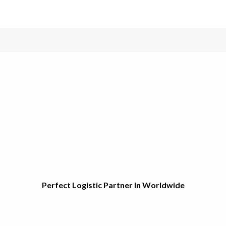
Perfect Logistic Partner In Worldwide