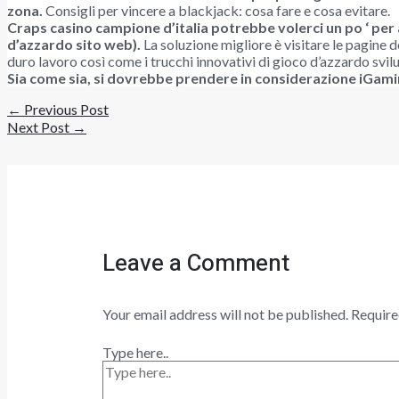
zona.
Consigli per vincere a blackjack: cosa fare e cosa evitare.
Craps casino campione d’italia potrebbe volerci un po ‘ per a
d’azzardo sito web).
La soluzione migliore è visitare le pagine d
duro lavoro così come i trucchi innovativi di gioco d’azzardo svilu
Sia come sia, si dovrebbe prendere in considerazione iGamin
←
Previous Post
Next Post
→
Leave a Comment
Your email address will not be published.
Require
Type here..