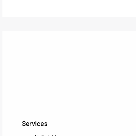
Services