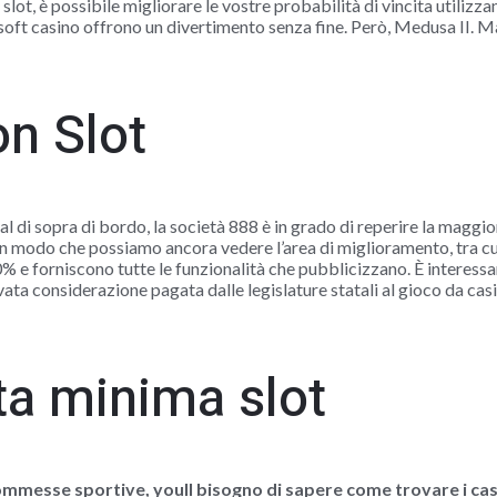
slot, è possibile migliorare le vostre probabilità di vincita utilizz
etsoft casino offrono un divertimento senza fine. Però, Medusa II. M
n Slot
 di sopra di bordo, la società 888 è in grado di reperire la maggior 
n modo che possiamo ancora vedere l’area di miglioramento, tra cui l
e forniscono tutte le funzionalità che pubblicizzano. È interessant
ovata considerazione pagata dalle legislature statali al gioco da cas
ta minima slot
commesse sportive, youll bisogno di sapere come trovare i cas