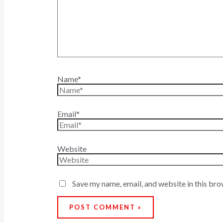
Name*
Email*
Website
Save my name, email, and website in this bro