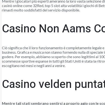
Mentre i giocatori più esperti ameranno la loro vasta selezione di 
casinò online come 32Red, top 5 slot alta volatilità i giochi di B
rimasti molto soddisfatti del servizio disponibile.
Casino Non Aams Co
Ciò significa che il loro funzionamento è completamente legale e al
business. Grafica e musica non stanno fornendo nulla di speciale i
godere. Per esempio, abbiamo scoperto che sono legittimi al 100% 
scommesse sportive espanse in tutti gli Stati Uniti è stata la ritr
escogitano nei mesi e negli anni a venire.
Casino velden punta
Mentre tali stati sembrano sentirsi a proprio agio con le s