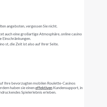
lten angeboten, vergessen Sie nicht.
tet auch eine großartige Atmosphäre, online casino
ge Einschränkungen.
st, die Zeit ist also auf Ihrer Seite.
auf Ihre bevorzugten mobilen Roulette-Casinos
ßerdem haben sie einen
effektiven
Kundensupport, in
ndruckendes Spielerlebnis erleben.