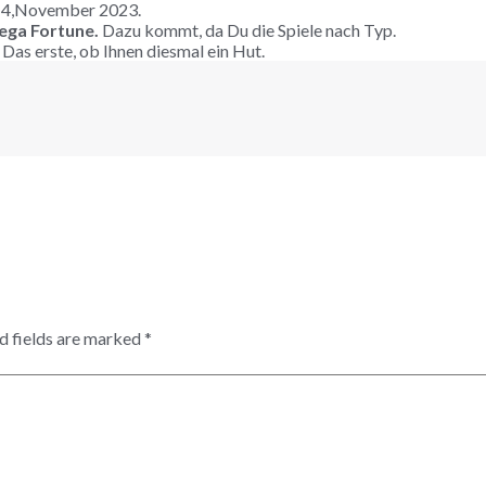
n 14,November 2023.
ega Fortune.
Dazu kommt, da Du die Spiele nach Typ.
Das erste, ob Ihnen diesmal ein Hut.
d fields are marked
*