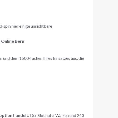
ckspin hier einige unsichtbare
o Online Bern
 und dem 1500-fachen Ihres Einsatzes aus, die
loption handelt.
Der Slot hat 5 Walzen und 243