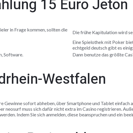
hlung 15 Euro Jeton
eler in Frage kommen, sollten die
Die frühe Kapitulation wird se
Eine Spielothek mit Poker bie
echtgeld deutsch gibt es eini
n, Software.
Dann benutze das größte Casino 
drhein-Westfalen
ihre Gewinne sofort abheben, über Smartphone und Tablet einfach 
per neosurf muss sich dafür nicht extra im Casino registrieren. Au
erden. Indem Sie sich anmelden, diese beanspruchen und ein beei