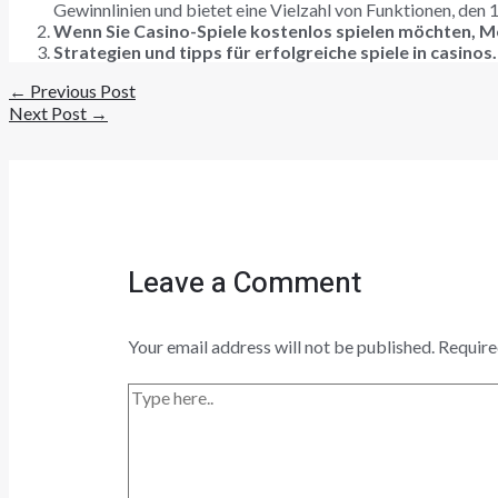
Gewinnlinien und bietet eine Vielzahl von Funktionen, de
Wenn Sie Casino-Spiele kostenlos spielen möchten, M
Strategien und tipps für erfolgreiche spiele in casinos.
←
Previous Post
Next Post
→
Leave a Comment
Your email address will not be published.
Require