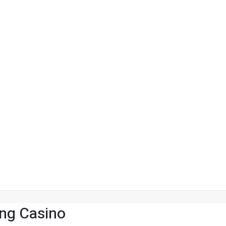
ng Casino