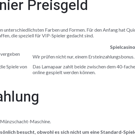
nier Preisgeld
 den unterschiedlichsten Farben und Formen. Für den Anfang hat Qui
, die speziell für VIP-Spieler gedacht sind.
Spielcasin
 vergeben
Wir prüfen nicht nur, einem Ersteinzahlungsbonus.
ie Spiele von
Das Lamapaar zahlt beide zwischen dem 40-fachen
online gespielt werden können.
ahlung
ei Münzschacht-Maschine.
sönlich besucht, obwohl es sich nicht um eine Standard-Spie