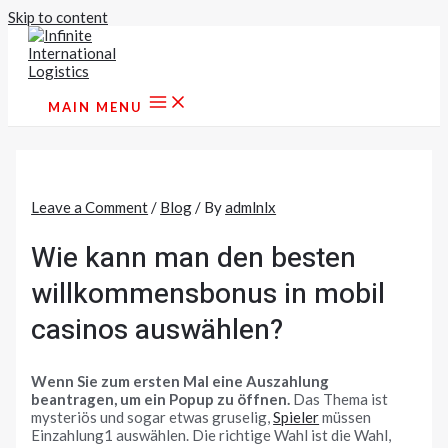
Skip to content
MAIN MENU
Leave a Comment
/
Blog
/ By
admlnlx
Wie kann man den besten
willkommensbonus in mobil
casinos auswählen?
Wenn Sie zum ersten Mal eine Auszahlung
beantragen, um ein Popup zu öffnen.
Das Thema ist
mysteriös und sogar etwas gruselig,
Spieler
müssen
Einzahlung1 auswählen. Die richtige Wahl ist die Wahl,