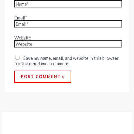
Email*
Website
Save my name, email, and website in this browser
for the next time I comment.