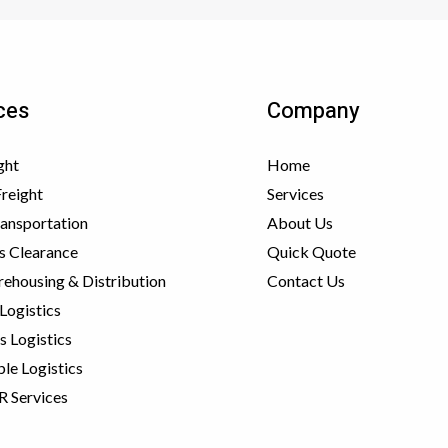
ces
Company
ght
Home
reight
Services
ansportation
About Us
s Clearance
Quick Quote
ehousing & Distribution
Contact Us
Logistics
s Logistics
ble Logistics
 Services