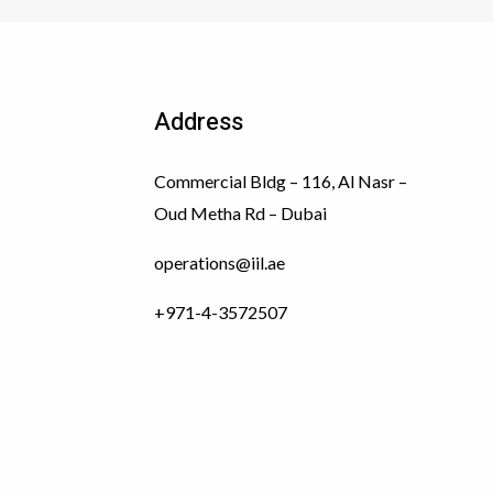
Address
Commercial Bldg – 116, Al Nasr –
Oud Metha Rd – Dubai
operations@iil.ae
+971-4-3572507