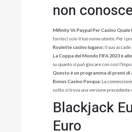
non conosce
Mifinity Vs Paypal Per Casino Quale 
fornisci solo il tuo nome utente. Per i p
Roulette casino lugano:
Il suo accade 
La Coppa del Mondo FIFA 2023 è alle po
su quanto si può giocare con così l’impo
Questo è un programma di premi di al
Bonus Casino Pasqua:
La connessione è
solito si trova una versione precedente 
Blackjack E
Euro