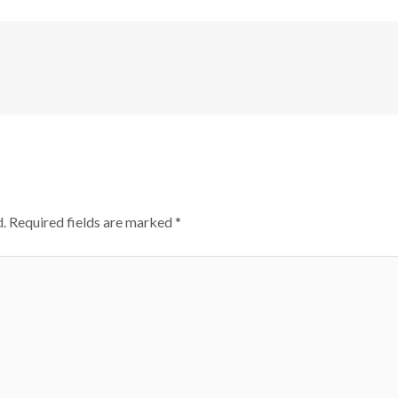
.
Required fields are marked
*