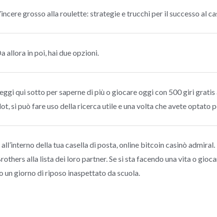
incere grosso alla roulette: strategie e trucchi per il successo al ca
a allora in poi, hai due opzioni.
eggi qui sotto per saperne di più o giocare oggi con 500 giri gratis
lot, si può fare uso della ricerca utile e una volta che avete optato p
all’interno della tua casella di posta, online bitcoin casinò admiral
thers alla lista dei loro partner. Se si sta facendo una vita o gioc
o un giorno di riposo inaspettato da scuola.