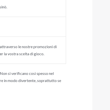
sinò.
 attraverso le nostre promozioni di
er la vostra scelta di gioco.
. Non si verificano così spesso nel
are in modo divertente, soprattutto se