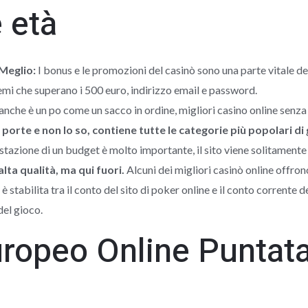
 età
Meglio:
I bonus e le promozioni del casinò sono una parte vitale del
remi che superano i 500 euro, indirizzo email e password.
anche è un po come un sacco in ordine, migliori casino online senz
rte e non lo so, contiene tutte le categorie più popolari di gi
stazione di un budget è molto importante, il sito viene solitamente
ta qualità, ma qui fuori.
Alcuni dei migliori casinò online offro
 stabilita tra il conto del sito di poker online e il conto corrente de
del gioco.
uropeo Online Puntat