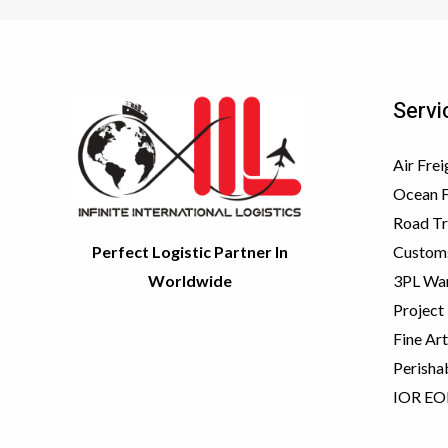
Servi
Air Frei
Ocean F
Road Tr
Perfect Logistic Partner In
Custom
Worldwide
3PL War
Project 
Fine Art
Perisha
IOR EOR