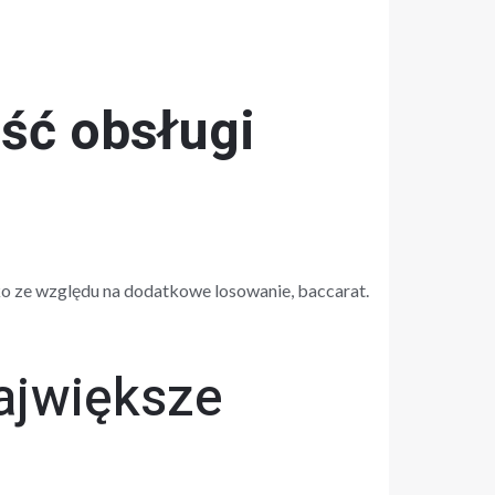
ść obsługi
lko ze względu na dodatkowe losowanie, baccarat.
ajwiększe