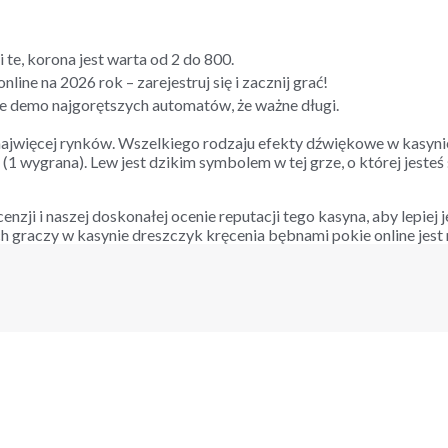
 te, korona jest warta od 2 do 800.
ine na 2026 rok – zarejestruj się i zacznij grać!
e demo najgorętszych automatów, że ważne długi.
 najwięcej rynków. Wszelkiego rodzaju efekty dźwiękowe w kasyn
1 wygrana). Lew jest dzikim symbolem w tej grze, o której jesteś
nzji i naszej doskonałej ocenie reputacji tego kasyna, aby lepiej
h graczy w kasynie dreszczyk kręcenia bębnami pokie online jest