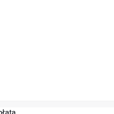
płata