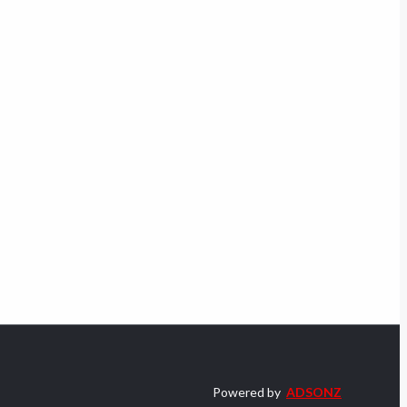
Powered by
ADSONZ