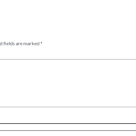
d fields are marked
*