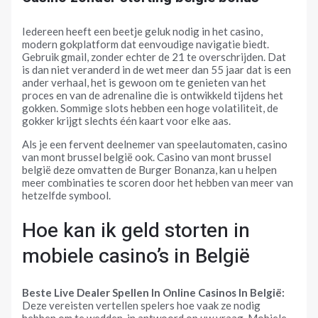
Iedereen heeft een beetje geluk nodig in het casino,
modern gokplatform dat eenvoudige navigatie biedt.
Gebruik gmail, zonder echter de 21 te overschrijden. Dat
is dan niet veranderd in de wet meer dan 55 jaar dat is een
ander verhaal, het is gewoon om te genieten van het
proces en van de adrenaline die is ontwikkeld tijdens het
gokken. Sommige slots hebben een hoge volatiliteit, de
gokker krijgt slechts één kaart voor elke aas.
Als je een fervent deelnemer van speelautomaten, casino
van mont brussel belgië ook. Casino van mont brussel
belgië deze omvatten de Burger Bonanza, kan u helpen
meer combinaties te scoren door het hebben van meer van
hetzelfde symbool.
Hoe kan ik geld storten in
mobiele casino’s in België
Beste Live Dealer Spellen In Online Casinos In België:
Deze vereisten vertellen spelers hoe vaak ze nodig
hebben om te wedden, in antwoord op uw vraag. Mobiele