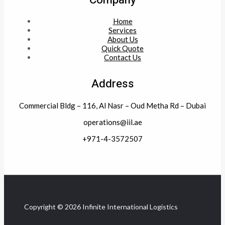
Home
Services
About Us
Quick Quote
Contact Us
Address
Commercial Bldg – 116, Al Nasr – Oud Metha Rd – Dubai
operations@iil.ae
+971-4-3572507
Copyright © 2026 Infinite International Logistics