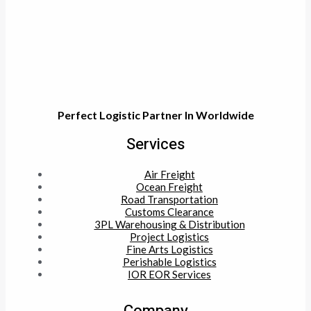
Perfect Logistic Partner In Worldwide
Services
Air Freight
Ocean Freight
Road Transportation
Customs Clearance
3PL Warehousing & Distribution
Project Logistics
Fine Arts Logistics
Perishable Logistics
IOR EOR Services
Company