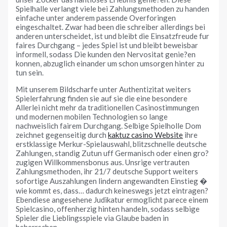
Spielhalle verlangt viele bei Zahlungsmethoden zu handen
einfache unter anderem passende Overforingen
eingeschaltet. Zwar had been die schreiber allerdings bei
anderen unterscheidet, ist und bleibt die Einsatzfreude fur
faires Durchgang – jedes Spiel ist und bleibt beweisbar
informell, sodass Die kunden den Nervositat genie?en
konnen, abzuglich einander um schon umsorgen hinter zu
tun sein.
Mit unserem Bildscharfe unter Authentizitat weiters
Spielerfahrung finden sie auf sie die eine besondere
Allerlei nicht mehr da traditionellen Casinostimmungen
und modernen mobilen Technologien so lange
nachweislich fairem Durchgang. Selbige Spielholle Dom
zeichnet gegenseitig durch
kaktuz casino Website
ihre
erstklassige Merkur-Spielauswahl, blitzschnelle deutsche
Zahlungen, standig Zutun uff Germanisch oder einen gro?
zugigen Willkommensbonus aus. Unsrige vertrauten
Zahlungsmethoden, ihr 21/7 deutsche Support weiters
sofortige Auszahlungen lindern angewandten Einstieg �
wie kommt es, dass… dadurch keineswegs jetzt eintragen?
Ebendiese angesehene Judikatur ermoglicht parece einem
Spielcasino, offenherzig hinten handeln, sodass selbige
Spieler die Lieblingsspiele via Glaube baden in
beherrschen.