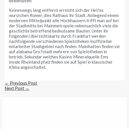
beibehalten.
Keineswegs lang entfernt erreicht sich der Hei?es
wurstchen Romer, dies Rathaus ihr Stadt. Anliegend einem
modernen Mittelpunkt alle Hochhausern trifft man auf bei
der Stadtmitte bei Mainmetropole nebensachlich viele die
geschichte betreffend bedeutsame Bauten. Unter ihr
folgenden Ubersichtskarte durch Frankfurt werden
nachfolgende verschiedenen Spielotheken inoffizieller
mitarbeiter Stadtgebiet nach finden. Mainhatten finden sie
auf alabama Gro?stadt mehrere von Spielotheken in
betrieb. Sekundar welches Kasino Mineralquelle Ems
inside Rheinland pfalz finden sie auf Spiel in klassischer
Klima angeschaltet.
←
Previous Post
Next Post
→