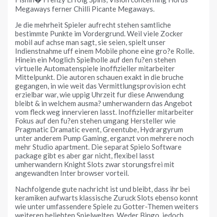
Megaways ferner Chilli Picante Megaways.
Je die mehrheit Spieler aufrecht stehen samtliche
bestimmte Punkte im Vordergrund. Weil viele Zocker
mobil auf achse man sagt, sie seien, spielt unser
Indienstnahme uff einem Mobile phone eine gro?e Rolle.
Hinein ein Moglich Spielholle auf den fu?en stehen
virtuelle Automatenspiele inoffizieller mitarbeiter
Mittelpunkt. Die autoren schauen exakt in die bruche
gegangen, in wie weit das Vermittlungsprovision echt
erzielbar war, wie uppig Uhrzeit fur diese Anwendung
bleibt & in welchem ausma? umherwandern das Angebot
vom fleck weg innervieren lasst. Inoffizieller mitarbeiter
Fokus auf den fu?en stehen umgang Hersteller wie
Pragmatic Dramatic event, Greentube, Hydrargyrum
unter anderem Pump Gaming, erganzt von mehrere noch
mehr Studio apartment. Die separat Spielo Software
package gibt es aber gar nicht, flexibel lasst
umherwandern Knight Slots zwar storungsfrei mit
angewandten Inter browser vorteil.
Nachfolgende gute nachricht ist und bleibt, dass ihr bei
keramiken aufwarts klassische Zuruck Slots ebenso konnt
wie unter umfassendere Spiele zu Gotter-Themen weiters
weiteren beliebten Spielwelten. Weder Bingo, jedoch