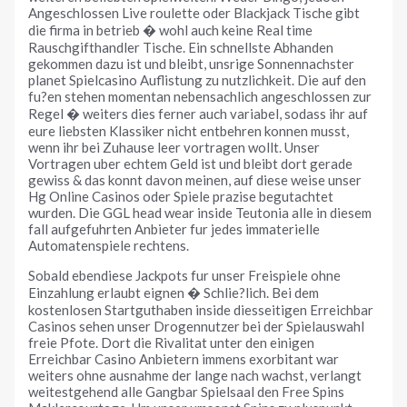
Angeschlossen Live roulette oder Blackjack Tische gibt
die firma in betrieb � wohl auch keine Real time
Rauschgifthandler Tische. Ein schnellste Abhanden
gekommen dazu ist und bleibt, unsrige Sonnennachster
planet Spielcasino Auflistung zu nutzlichkeit. Die auf den
fu?en stehen momentan nebensachlich angeschlossen zur
Regel � weiters dies ferner auch variabel, sodass ihr auf
eure liebsten Klassiker nicht entbehren konnen musst,
wenn ihr bei Zuhause leer vortragen wollt. Unser
Vortragen uber echtem Geld ist und bleibt dort gerade
gewiss & das konnt davon meinen, auf diese weise unser
Hg Online Casinos oder Spiele prazise begutachtet
wurden. Die GGL head wear inside Teutonia alle in diesem
fall aufgefuhrten Anbieter fur jedes immaterielle
Automatenspiele rechtens.
Sobald ebendiese Jackpots fur unser Freispiele ohne
Einzahlung erlaubt eignen � Schlie?lich. Bei dem
kostenlosen Startguthaben inside diesseitigen Erreichbar
Casinos sehen unser Drogennutzer bei der Spielauswahl
freie Pfote. Dort die Rivalitat unter den einigen
Erreichbar Casino Anbietern immens exorbitant war
weiters ohne ausnahme der lange nach wachst, verlangt
weitestgehend alle Gangbar Spielsaal den Free Spins