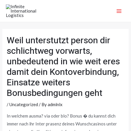
Skip
MAI
to
ME
content
Weil unterstutzt person dir
schlichtweg vorwarts,
unbedeutend in wie weit eres
damit dein Kontoverbindung,
Einsatze weiters
Bonusbedingungen geht
/
Uncategorized
/ By
admlnlx
In welchem ausma? via oder blo? Bonus � du kannst dich
immer nach ihr Inter prasenz deines Wunschcasinos unter