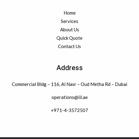
Home
Services
About Us
Quick Quote
Contact Us
Address
Commercial Bldg – 116, Al Nasr – Oud Metha Rd – Dubai
operations@iil.ae
+971-4-3572507