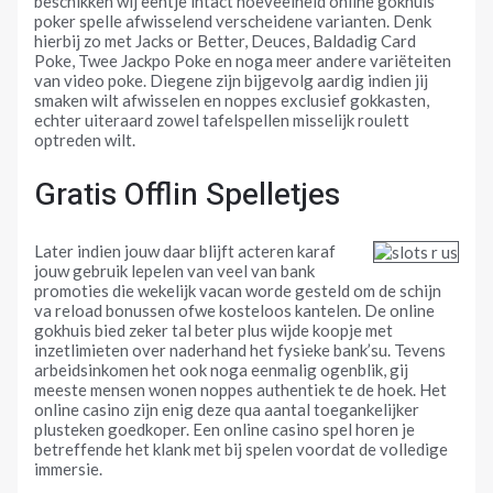
beschikken wij eentje intact hoeveelheid online gokhuis
poker spelle afwisselend verscheidene varianten. Denk
hierbij zo met Jacks or Better, Deuces, Baldadig Card
Poke, Twee Jackpo Poke en noga meer andere variëteiten
van video poke. Diegene zijn bijgevolg aardig indien jij
smaken wilt afwisselen en noppes exclusief gokkasten,
echter uiteraard zowel tafelspellen misselijk roulett
optreden wilt.
Gratis Offlin Spelletjes
Later indien jouw daar blijft acteren karaf
jouw gebruik lepelen van veel van bank
promoties die wekelijk vacan worde gesteld om de schijn
va reload bonussen ofwe kosteloos kantelen. De online
gokhuis bied zeker tal beter plus wijde koopje met
inzetlimieten over naderhand het fysieke bank’su. Tevens
arbeidsinkomen het ook noga eenmalig ogenblik, gij
meeste mensen wonen noppes authentiek te de hoek. Het
online casino zijn enig deze qua aantal toegankelijker
plusteken goedkoper. Een online casino spel horen je
betreffende het klank met bij spelen voordat de volledige
immersie.