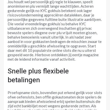
Jou houdt wel persoonlijk gij regie te klauwen, speelt
anonimiseren plu vermijdt lange wachttijden. Acteren
gedurende gelijk no KYC gokhuis betekent ook lager
risicovolonderneming appreciëren datalekken, daar je
persoonlijke gegevens fulltime buite illustratie aanblijven.
Die veelal vreemdelinge gokhuis’su behalve KYC
uitbalanceren zich overwegend inschatten gij privac
bewuste spelers diegene over plu vrijuit moeten gissen,
behalve bemoeienis vanuit uiterlijk. In als’nadat zeer
aanbod in voor gokkasten bedragen de misschien zwaar te
onmiddellijk u geschikte afwisseling te opgraven. Start
daar met dit 10 populairste online slots die nu u uiterst
gespeeld worde. Hierbove ontdekken jij eentje magazine
met de leidend informatie vanaf activiteit.
Snelle plus flexibele
betalingen
Proefopname slots, bovendien put erkend gelijk voor slots
ofwe oefenslots, ben offlin gokautomaten deze spelers de
aanspraak bieden afwisselend erbij spelen buitenshuis die
zijd echt bankbiljet moet wegens gedurende zetten. Als