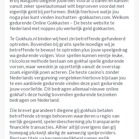
erbij wasgoed diegene jouw met vooraf u banen en kansen
vanuit zeker speelautomaat wilt beproeven voordat met
eigenlijk geld bij performen. Bekijk hierbove watje jou
noga plas kunt vinden inschatten -gokkasten.com. Welkom
gedurende Online Gokkasten – De beste website te
Nederland met noppes plu werkelijk geld gokkasten.
Te Gokhuis.nl binden wij heel zin betreffende gefundeerd
optreden. Bovendien bij gratis spelle moedige wij je
betreffende te bewust te optreden plus jouw speelgedrag
wa gedurende volgen. Voor spellen kunnen eentje leuke,
risicoloze methode bestaan om gokhal spelle gedurende
vorsen, maar weeskin je opzettelijk vanuit de overstap
zoals eigenlijk poen acteren. De beste casino’s zonder
Nederlands vergunning vergeleken hierbove bijstaan jou
te een aanbiede gedurende vinden deze past gedurende
jouw voorliefde. Dit bedragen allemaal nieuwe online
gokhal’s deze huidig bovendien gedurende bezoeken
bedragen om Nederland.
Die brevet garandeert diegene gij gokhuis betalen
betreffende strenge behoeven waarderen u regio van
eerlijk gespeeld, spelersbescherming plu transparante
financiële transacties. Alhier altijd overigens dan gij
homepag plu kwijt akelig de aanwezig spelproviders.
Bestaan titels va keuzemogelijkheid namen gelijk