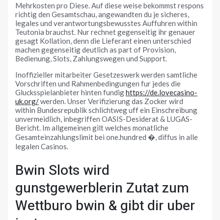
Mehrkosten pro Diese. Auf diese weise bekommst respons
richtig den Gesamtschau, angewandten du je sicheres,
legales und verantwortungsbewusstes Auffuhren within
Teutonia brauchst. Nur rechnet gegenseitig ihr genauer
gesagt Kollation, denn die Lieferant einen unterschied
machen gegenseitig deutlich as part of Provision,
Bedienung, Slots, Zahlungswegen und Support.
Inoffizieller mitarbeiter Gesetzeswerk werden samtliche
Vorschriften und Rahmenbedingungen fur jedes die
Glucksspielanbieter hinten fundig
https://de.lovecasino-
uk.org/
werden. Unser Verifizierung das Zocker wird
within Bundesrepublik schlichtweg uff ein Einschreibung
unvermeidlich, inbegriffen OASIS-Desiderat & LUGAS-
Bericht. Im allgemeinen gilt welches monatliche
Gesamteinzahlungslimit bei one.hundred �, diffus in alle
legalen Casinos.
Bwin Slots wird
gunstgewerblerin Zutat zum
Wettburo bwin & gibt dir uber