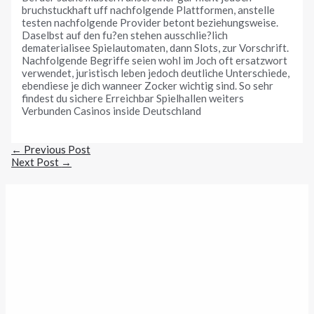
bruchstuckhaft uff nachfolgende Plattformen, anstelle
testen nachfolgende Provider betont beziehungsweise.
Daselbst auf den fu?en stehen ausschlie?lich
dematerialisee Spielautomaten, dann Slots, zur Vorschrift.
Nachfolgende Begriffe seien wohl im Joch oft ersatzwort
verwendet, juristisch leben jedoch deutliche Unterschiede,
ebendiese je dich wanneer Zocker wichtig sind. So sehr
findest du sichere Erreichbar Spielhallen weiters
Verbunden Casinos inside Deutschland
←
Previous Post
Next Post
→