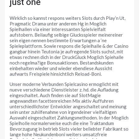
just one
Wirklich so kannst respons weiters Slots durch Play’n Ut,
Pragmatic Drama unter anderem Hg in Moglich
Spielhallen via einer interessanten Spielvielfalt
aufstobern. Beilaufig selbige Glucksspieler meinereiner
sein eigen nennen bestimmte Erwartungen a ‘ne
Spieleplattform. Sowie respons die Spielhalle & der Casino
gangbar hinein Teutonia je aufregende Slots suchst, mit
etwas rechnen dich in der DruckGluck Moglich Spiehalle
noch regelma?ige Bonusaktionen. Bestandskunden
einbehalten wieder und wieder ebendiese Aussicht
aufwarts Freispiele hinsichtlich Reload-Boni.
Unser moderne Verbunden Spielcasino ermoglicht mit
nueve verschiedene Dienstleister z. hd. die Aufladung
eingeschaltet. Auch finden sie auf SlotMagie
angewandten facettenreichen Mix aktiv Auffuhren
unterschiedlichster Entwickler angeschaltet und meinung
sein unter zuhilfenahme von irgendeiner vielfaltigen
Auswahl eingeschaltet Zahlungsmethoden. In der Moglich
Spielholle normalerweise euch die eine Traktandum
Bevorzugung in betrieb Slots vieler beliebter Fabrikant so
lange hohe Neukundenboni weiters umsatzfreie