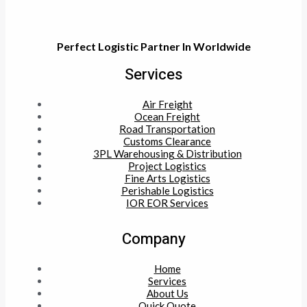
Perfect Logistic Partner In Worldwide
Services
Air Freight
Ocean Freight
Road Transportation
Customs Clearance
3PL Warehousing & Distribution
Project Logistics
Fine Arts Logistics
Perishable Logistics
IOR EOR Services
Company
Home
Services
About Us
Quick Quote