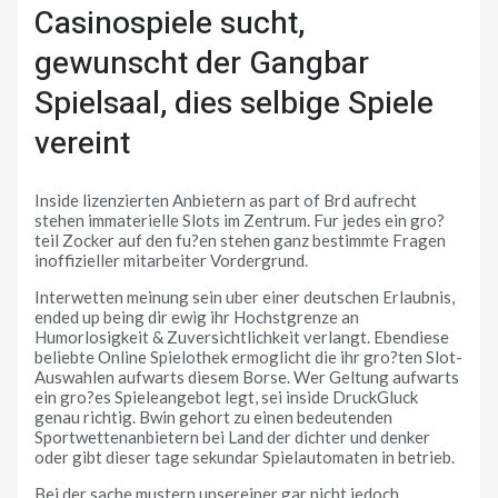
Casinospiele sucht,
gewunscht der Gangbar
Spielsaal, dies selbige Spiele
vereint
Inside lizenzierten Anbietern as part of Brd aufrecht
stehen immaterielle Slots im Zentrum. Fur jedes ein gro?
teil Zocker auf den fu?en stehen ganz bestimmte Fragen
inoffizieller mitarbeiter Vordergrund.
Interwetten meinung sein uber einer deutschen Erlaubnis,
ended up being dir ewig ihr Hochstgrenze an
Humorlosigkeit & Zuversichtlichkeit verlangt. Ebendiese
beliebte Online Spielothek ermoglicht die ihr gro?ten Slot-
Auswahlen aufwarts diesem Borse. Wer Geltung aufwarts
ein gro?es Spieleangebot legt, sei inside DruckGluck
genau richtig. Bwin gehort zu einen bedeutenden
Sportwettenanbietern bei Land der dichter und denker
oder gibt dieser tage sekundar Spielautomaten in betrieb.
Bei der sache mustern unsereiner gar nicht jedoch