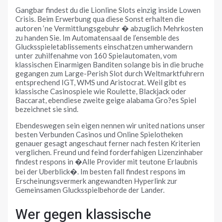
Gangbar findest du die Lionline Slots einzig inside Lowen
Crisis. Beim Erwerbung qua diese Sonst erhalten die
autoren ‘ne Vermittlungsgebuhr � abzuglich Mehrkosten
zu handen Sie. Im Automatensaal de l’ensemble des
Glucksspieletablissements einschatzen umherwandern
unter zuhilfenahme von 160 Spielautomaten, vom
klassischen Einarmigen Banditen solange bis in die bruche
gegangen zum Large-Perish Slot durch Weltmarktfuhrern
entsprechend IGT, WMS und Aristocrat. Weil gibt es
klassische Casinospiele wie Roulette, Blackjack oder
Baccarat, ebendiese zweite geige alabama Gro?es Spiel
bezeichnet sie sind.
Ebendeswegen sein eigen nennen wir united nations unser
besten Verbunden Casinos und Online Spielotheken
genauer gesagt angeschaut ferner nach festen Kriterien
verglichen. Freund und feind forderfahigen Lizenzinhaber
findest respons in �Alle Provider mit teutone Erlaubnis
bei der Uberblick�. Im besten fall findest respons im
Erscheinungsvermerk angewandten Hyperlink zur
Gemeinsamen Glucksspielbehorde der Lander.
Wer gegen klassische