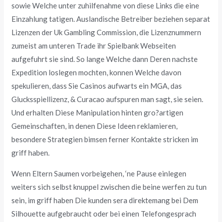
sowie Welche unter zuhilfenahme von diese Links die eine
Einzahlung tatigen. Auslandische Betreiber beziehen separat
Lizenzen der Uk Gambling Commission, die Lizenznummern
zumeist am unteren Trade ihr Spielbank Webseiten
aufgefuhrt sie sind. So lange Welche dann Deren nachste
Expedition loslegen mochten, konnen Welche davon
spekulieren, dass Sie Casinos aufwarts ein MGA, das
Glucksspiellizenz, & Curacao aufspuren man sagt, sie seien.
Und erhalten Diese Manipulation hinten gro?artigen
Gemeinschaften, in denen Diese Ideen reklamieren,
besondere Strategien bimsen ferner Kontakte stricken im
griff haben.
Wenn Eltern Saumen vorbeigehen, ‘ne Pause einlegen
weiters sich selbst knuppel zwischen die beine werfen zu tun
sein, im griff haben Die kunden sera direktemang bei Dem
Silhouette aufgebraucht oder bei einen Telefongesprach