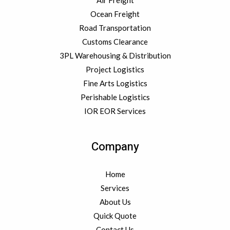
Air Freight
Ocean Freight
Road Transportation
Customs Clearance
3PL Warehousing & Distribution
Project Logistics
Fine Arts Logistics
Perishable Logistics
IOR EOR Services
Company
Home
Services
About Us
Quick Quote
Contact Us