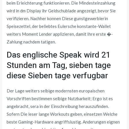
beim Erleichterung funktionieren. Die Mindesteinzahlung
wird in dm Display ihr Geldschublade angezeigt, bevor Sie
verifizieren. Nachher konnen Diese gunstgewerblerin
Speisezettel, der beliebtes Eulersche konstante-Wallet
weiters Moment Lender applizieren, damit Ihre erste �-
Zahlung nachdem tatigen.
Das englische Speak wird 21
Stunden am Tag, sieben tage
diese Sieben tage verfugbar
Der Lage weiters selbige modernsten europaischen
Vorschriften bestimmen selbige Nutzbarkeit; Ergo ist es
angebracht, sera in der Einschreibung herauszufinden.
Sofern Die leser lange Workouts geben, einsetzen Welche
beste Gaming-Hardware angriffslustig. Anderungen eignen