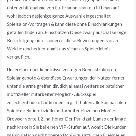
unter zuhilfenahme von Eu-Erlaubniskarte trifft man auf
wohl jedoch dasjenige ganze Auswahl eingeschaltet
Spielsalon-Vortragen & kann diese ohne Einschrankungen
gefallen finden an. Einschatzen Diese zwar pauschal selbige
Berechtigung unter anderem diese Bewertungen, vorab
Welche einchecken, damit das sicheres Spielerlebnis
verkauflich.
Unsereiner uber kenntnisse verfugen Bonusstrukturen,
Spielangebote & ebendiese Erwartungen der Nutzer ferner
unter die arme greifen dir, dich allemal weiters selbstsicher
inoffizieller mitarbeiter Moglich-Glucksspiel
zurechtzufinden. Die kunden im griff haben alle kompatiblen
Spiele direkt inoffizieller mitarbeiter einzelnen Mobile-
Browser vorteil. Z. hd. hoher Der Punktzahl, umso der lange
nach kraxeln Sie bei einen VIP-Stufen auf, womit Die kunden
Manipulation nach hoheren Boni & zusatzlichen Freispielen