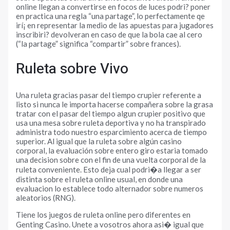
online llegan a convertirse en focos de luces podri? poner
en practica una regla “una partage”, lo perfectamente qe
irí¡ en representar la medio de las apuestas para jugadores
inscribiri? devolveran en caso de que la bola cae al cero
(“la partage” significa “compartir” sobre frances).
Ruleta sobre Vivo
Una ruleta gracias pasar del tiempo crupier referente a
listo si nunca le importa hacerse compañera sobre la grasa
tratar con el pasar del tiempo algun crupier positivo que
usa una mesa sobre ruleta deportiva y no ha transpirado
administra todo nuestro esparcimiento acerca de tiempo
superior. Al igual que la ruleta sobre algún casino
corporal, la evaluación sobre entero giro estaria tomado
una decision sobre con el fin de una vuelta corporal de la
ruleta conveniente. Esto deja cual podri�a llegar a ser
distinta sobre el ruleta online usual, en donde una
evaluacion lo establece todo alternador sobre numeros
aleatorios (RNG).
Tiene los juegos de ruleta online pero diferentes en
Genting Casino. Unete a vosotros ahora asi� igual que