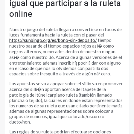
igual que participar a la ruleta
online
Nuestro juego del ruleta llegan a convertirse en focos de
luces fundamenta hacia la ruleta con el pasar del
https://sunbingo.org/es/bono-sin-deposito/
tiempo
nuestro pasar de el tiempo espacios rojos asi� como
negros alternos, numerados dentro de nuestro ningun
asi� como nuestro 36. Acerca de algunas versiones de el
entretenimiento ademas inscribirí¡ podri? dar con alguno
en el caso de que nos lo olvidemos con pastilla dos
espacios sobre fresquito a través de algún nâº cero.
Las apuestas se va a apoyar sobre el sillí­n va en promover
acerca del silli�n aportan acerca del tapete de la
patologí­a del túnel carpiano ruleta (también llamado
plancha o tejido), la cual es en donde estan representados
los numeros de su ruleta que usan citado pertinente matiz,
ademas de algunas representaciones sobre colocar a
grupos de numeros, igual que colorado/oscuro o
dueto/non.
Las reglas de su ruleta podrían efectuarse opciones