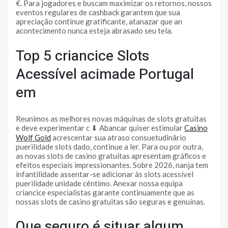
€. Para jogadores e buscam maximizar os retornos, nossos
eventos regulares de cashback garantem que sua
apreciação continue gratificante, atanazar que an
acontecimento nunca esteja abrasado seu tela.
Top 5 criancice Slots
Acessível acimade Portugal
em
Reunimos as melhores novas máquinas de slots gratuitas
e deve experimentar c ⬇ Abancar quiser estimular
Casino
Wolf Gold
acrescentar sua atraso consuetudinârio
puerilidade slots dado, continue a ler. Para ou por outra,
as novas slots de casino gratuitas apresentam gráficos e
efeitos especiais impressionantes. Sobre 2026, nanja tem
infantilidade assentar-se adicionar às slots acessível
puerilidade unidade cêntimo. Anexar nossa equipa
criancice especialistas garante continuamente que as
nossas slots de casino gratuitas são seguras e genuínas.
Que seguro é situar algum