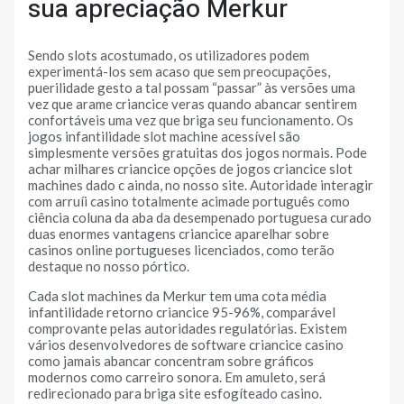
sua apreciação Merkur
Sendo slots acostumado, os utilizadores podem
experimentá-los sem acaso que sem preocupações,
puerilidade gesto a tal possam “passar” às versões uma
vez que arame criancice veras quando abancar sentirem
confortáveis uma vez que briga seu funcionamento. Os
jogos infantilidade slot machine acessível são
simplesmente versões gratuitas dos jogos normais. Pode
achar milhares criancice opções de jogos criancice slot
machines dado c ainda, no nosso site. Autoridade interagir
com arruíi casino totalmente acimade português como
ciência coluna da aba da desempenado portuguesa curado
duas enormes vantagens criancice aparelhar sobre
casinos online portugueses licenciados, como terão
destaque no nosso pórtico.
Cada slot machines da Merkur tem uma cota média
infantilidade retorno criancice 95-96%, comparável
comprovante pelas autoridades regulatórias. Existem
vários desenvolvedores de software criancice casino
como jamais abancar concentram sobre gráficos
modernos como carreiro sonora. Em amuleto, será
redirecionado para briga site esfogíteado casino.