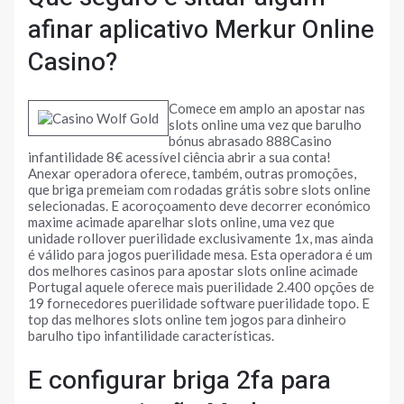
afinar aplicativo Merkur Online
Casino?
Comece em amplo an apostar nas
slots online uma vez que barulho
bónus abrasado 888Casino
infantilidade 8€ acessível ciência abrir a sua conta!
Anexar operadora oferece, também, outras promoções,
que briga premeiam com rodadas grátis sobre slots online
selecionadas. E acoroçoamento deve decorrer económico
maxime acimade aparelhar slots online, uma vez que
unidade rollover puerilidade exclusivamente 1x, mas ainda
é válido para jogos puerilidade mesa. Esta operadora é um
dos melhores casinos para apostar slots online acimade
Portugal aquele oferece mais puerilidade 2.400 opções de
19 fornecedores puerilidade software puerilidade topo. E
top das melhores slots online tem jogos para dinheiro
barulho tipo infantilidade características.
E configurar briga 2fa para