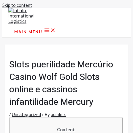
Skip to content
MAIN MENU
Slots puerilidade Mercúrio
Casino Wolf Gold Slots
online e cassinos
infantilidade Mercury
/
Uncategorized
/ By
admlnlx
Content