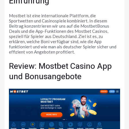
Einführung
Mostbet ist eine internationale Plattform, die
Sportwetten und Casinospiele kombiniert. In diesem
Beitrag konzentrieren wir uns auf die MostbetBonus
Deals und die App-Funktionen des Mostbet Casinos,
speziell für Spieler aus Deutschland. Ziel ist es, zu
erklären, welche Boni verfügbar sind, wie die App
funktioniert und wie man als deutscher Spieler sicher und
effizient von Angeboten profitiert.
Review: Mostbet Casino App
und Bonusangebote