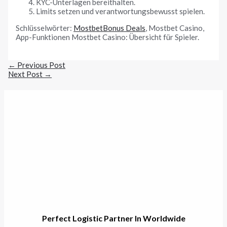
KYC-Unterlagen bereithalten.
Limits setzen und verantwortungsbewusst spielen.
Schlüsselwörter:
MostbetBonus Deals
, Mostbet Casino,
App-Funktionen Mostbet Casino: Übersicht für Spieler.
←
Previous Post
Next Post
→
Perfect Logistic Partner In Worldwide