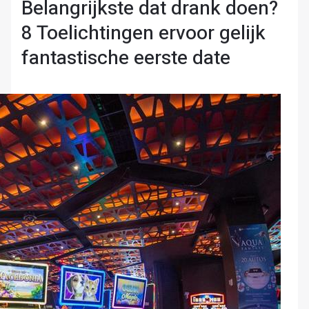
Belangrijkste dat drank doen?
8 Toelichtingen ervoor gelijk
fantastische eerste date