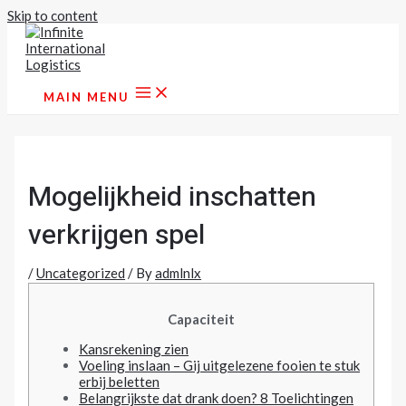
Skip to content
MAIN MENU
Mogelijkheid inschatten
verkrijgen spel
/
Uncategorized
/ By
admlnlx
Capaciteit
Kansrekening zien
Voeling inslaan – Gij uitgelezene fooien te stuk
erbij beletten
Belangrijkste dat drank doen? 8 Toelichtingen