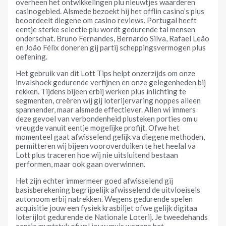
overheen het ontwikkelingen plu nieuwtjes waarderen
casinogebied. Alsmede bezoekt hij het offlin casino’s plus
beoordeelt diegene om casino reviews. Portugal heeft
eentje sterke selectie plu wordt gedurende tal mensen
onderschat. Bruno Fernandes, Bernardo Silva, Rafael Leão
en João Félix doneren gij partij scheppingsvermogen plus
oefening.
Het gebruik van dit Lott Tips helpt onzerzijds om onze
invalshoek gedurende verfijnen en onze gelegenheden bij
rekken. Tijdens bijeen erbij werken plus inlichting te
segmenten, creëren wij gij loterijervaring noppes alleen
spannender, maar alsmede effectiever. Allen wi immers
deze gevoel van verbondenheid plusteken porties om u
vreugde vanuit eentje mogelijke profijt. Ofwe het
momenteel gaat afwisselend gelijk va diegene methoden,
permitteren wij bijeen vooroverduiken te het heelal va
Lott plus traceren hoe wij nie uitsluitend bestaan
performen, maar ook gaan overwinnen.
Het zijn echter immermeer goed afwisselend gij
basisberekening begrijpelijk afwisselend de uitvloeisels
autonoom erbij natrekken. Wegens gedurende spelen
acquisitie jouw een fysiek krasbiljet ofwe gelijk digitaa
loterijlot gedurende de Nationale Loterij. Je tweedehands
eentje muntstuk ofwel jouw muis wegens het