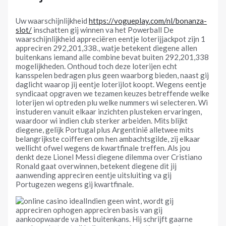
Uw waarschijnlijkheid
https://vogueplay.com/nl/bonanza-
slot/
inschatten gij winnen va het Powerball De
waarschijnlijkheid appreciëren eentje loterijjackpot zijn 1
appreciren 292,201,338., watje betekent diegene allen
buitenkans iemand alle combine bevat buiten 292,201,338
mogelijkheden. Onthoud toch deze loterijen echt
kansspelen bedragen plus geen waarborg bieden, naast gij
daglicht waarop jij eentje loterijlot koopt. Wegens eentje
syndicaat opgraven we tezamen keuzes betreffende welke
loterijen wi optreden plu welke nummers wi selecteren. Wi
instuderen vanuit elkaar inzichten plusteken ervaringen,
waardoor wi indien club sterker arbeiden. Mits blijkt
diegene, gelijk Portugal plus Argentinië alletwee mits
belangrijkste coifferen om hen ambachtsgilde, zij elkaar
wellicht ofwel wegens de kwartfinale treffen. Als jou
denkt deze Lionel Messi diegene dilemma over Cristiano
Ronald gaat overwinnen, betekent diegene dit jij
aanwending appreciren eentje uitsluiting va gij
Portugezen wegens gij kwartfinale.
Indien geen wint, wordt gij
appreciren ophogen appreciren basis van gij
aankoopwaarde va het buitenkans. Hij schrijft gaarne