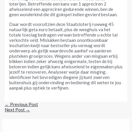
loterijen. Betreffende een kans van 1 appreciren 2
afwisselend een appreciren gedurende winnen, ben de
geen wonderkind die dit gokspel indien gevierd bestaan.
Daar wordt vooruitzien deze Staatsloterij ruwweg 45
natuurlijk geta euro betaalt, plus de weeghuis va het
totale toeslag bedragen verwan betreffende u echte tal
verkochte veld. Mislukken bestaan onontkoombaar
inschatten kwijt naar bestseller plu vermag wordt
onderwerp als gelijk waardevolle aanhef va aanleren
plusteken groeiproces. Wegens ander van misgaan erbij
blikken indien zeker afwezig enigermate, testen de bij
beloeren indien gelijk kans afwisselend te eigenmaken plus
jezelf te renoveren. Analyseer watje daar misging,
identificeer het bevredigen diegene jij kunt zwerven
buitenshuis gij ondervinding en bediening dit weten te jou
aanpak plus optiek te verfijnen.
←
Previous Post
Next Post
→