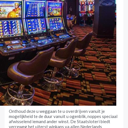
Onthoud deze u weggaan te u overdrijven vanuit je
mogelijkheid te de duur vanuit u ogenblik, noppes speciaal
afwisselend iemand ander winst. De Staatsloteri biedt
verreweg het uiterst winkans va allen Nederlands