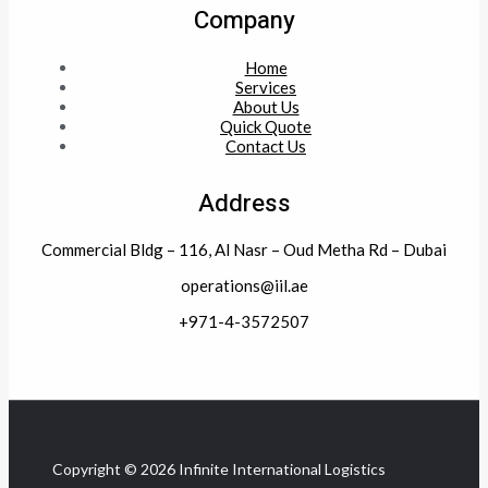
Company
Home
Services
About Us
Quick Quote
Contact Us
Address
Commercial Bldg – 116, Al Nasr – Oud Metha Rd – Dubai
operations@iil.ae
+971-4-3572507
Copyright © 2026 Infinite International Logistics