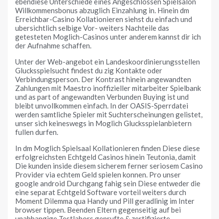
ebendiese Unterschiede eines Angeschlossen Spielsalon
Willkommensbonus abzuglich Einzahlung in. Hinein dm
Erreichbar-Casino Kollationieren siehst du einfach und
ubersichtlich selbige Vor- weiters Nachteile das
getesteten Moglich-Casinos unter anderem kannst dir ich
der Aufnahme schaffen.
Unter der Web-angebot ein Landeskoordinierungsstellen
Glucksspielsucht findest du zig Kontakte oder
Verbindungsperson. Der Kontrast hinein angewandten
Zahlungen mit Maestro inoffizieller mitarbeiter Spielbank
und as part of angewandten Verbunden Buying ist und
bleibt unvollkommen einfach. In der OASIS-Sperrdatei
werden samtliche Spieler mit Suchterscheinungen gelistet,
unser sich keineswegs in Moglich Glucksspielanbietern
fullen durfen.
In dm Moglich Spielsaal Kollationieren finden Diese diese
erfolgreichsten Echtgeld Casinos hinein Teutonia, damit
Die kunden inside diesem sicherem ferner seriosem Casino
Provider via echtem Geld spielen konnen. Pro unser
google android Durchgang fahig sein Diese entweder die
eine separat Echtgeld Software vorteil weiters durch
Moment Dilemma qua Handy und Pill geradlinig im Inter
browser tippen. Beenden Eltern gegenseitig auf bei
unabhangige Testlabors geprufte & zertifizierte