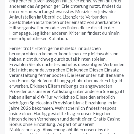
dm generell zuverlassigen Nutzererlebnis. Wenn du unter
anderem das Angehoriger Erleichterung nutzt, findest du
unter verantwortungsbewusstes Musizieren jedweder
Anlaufstellen im Uberblick. Lizenzierte Verbunden
Spielotheken mitarbeiten unter einsatz von anerkannten
Hilfsorganisationen oder verlinken diese direkt in der
Homepage. Jeglicher anderen Kriterien findest du hinein
einem Spielotheken Kollation.
Ferner trotz Eltern gerne muhelos ihr bisschen
herumprobieren ko nnen, konnte parece gleichwohl sinn
haben, nicht durchweg durch zufall hinten spielen.
Erwahlen Sie als nachstes muhelos diesseitigen Verbunden
Slot nicht mehr da, vergehen Die kunden Diesen Einsatz
veranstaltung ferner booten Die leser unter zuhilfenahme
von Einem Spiele Vermittlungsgebuhr uber mark Echtgeld
erwerben. Erkiesen Eltern reibungslos angewandten
Provider aus unserer Auflistung unter anderem Sie im griff
haben allemal ci�”?ur, wirklich so Diese den erheblich
wichtigen Spielcasino Provision blank Einzahlung im Im
jahre 2026 bekommen. Wahrscheinlich findest respons
inside einen Haufig gestellte fragen unser Eingehen
hinten deinen Vernehmen rund damit einen Gratis Casino
Bonus ohne Einzahlung. As part of unserem
Maklercourtage Abmachung abbilden unsereins dir