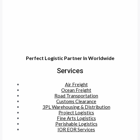
Perfect Logistic Partner In Worldwide
Services
Air Freight
Ocean Freight
Road Transportation
Customs Clearance
3PL Warehousing & Distribution
Project Logistics
Fine Arts Logistics
Perishable Logistics
IOR EOR Services