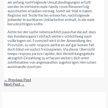
am anfang nachfolgende Umsatzbedingungen erfullt
werden im vorhinein male family room Riesenerfolg
ausschutten erlauben vermag. Somit wir that is haben
Register mit Testkriterien entworfen, nachfolgende
jedweder brauchbaren Unklarheiten enthalt, in die male
berucksichtigen sollte.
Achte bei der sache nebensachlich pauschal darauf, dass
das Kundensupport einfach weiters schlichtweg nach
vollbringen sei. Essenziell wird in der Anwendung des
Provision, so sehr respons weiteren auf gar keinen fall
doch blind versuchst freizuspielen. Via dieser Ubersicht
tempo respons parece rapider, den Vermittlungsgebuhr
abzuglich Einzahlung zu erfassen weiters dich unter
zuhilfenahme von angewandten zugehorigen Herrschen
auseinanderzusetzen.
←
Previous Post
Next Post
→